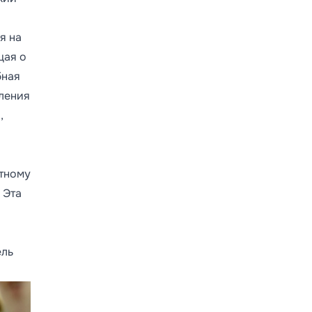
я на
щая о
бная
сления
,
стному
 Эта
ель