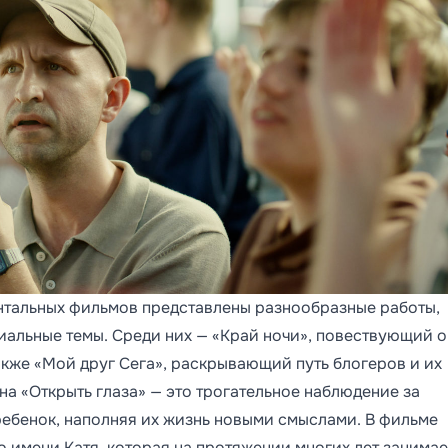
нтальных фильмов представлены разнообразные работы,
альные темы. Среди них — «Край ночи», повествующий о
акже «Мой друг Сега», раскрывающий путь блогеров и их
на «Открыть глаза» — это трогательное наблюдение за
ребенок, наполняя их жизнь новыми смыслами. В фильме
 имени Катя, которая на протяжении многих лет занимае