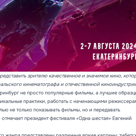
редставить зрителю качественное и значимое кино, кото
ральского кинематографа и отечественной киноиндустрии
ринбург не просто популярные фильмы, а лучшие образц
никальные практики, работать с начинающими режиссера
ью не только показывать фильмы, но и передавать
 отмечает президент фестиваля «Одна шестая» Евгений
го жанра представлены различные яркие картины: тибетс