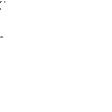
инг-
ы
й
мов