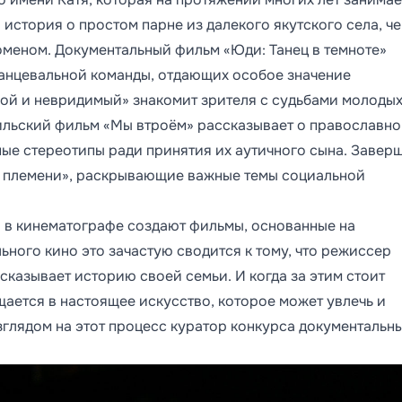
история о простом парне из далекого якутского села, ч
оменом. Документальный фильм «Юди: Танец в темноте»
танцевальной команды, отдающих особое значение
вой и невридимый» знакомит зрителя с судьбами молоды
ильский фильм «Мы втроём» рассказывает о православн
ные стереотипы ради принятия их аутичного сына. Завер
о племени», раскрывающие важные темы социальной
ы в кинематографе создают фильмы, основанные на
ьного кино это зачастую сводится к тому, что режиссер
сказывает историю своей семьи. И когда за этим стоит
щается в настоящее искусство, которое может увлечь и
взглядом на этот процесс куратор конкурса документальн