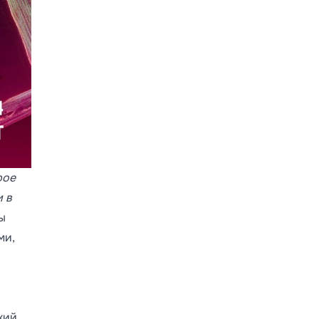
рое
 в
ы
ми,
кий