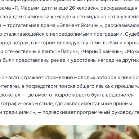
драма «Я, Марьям, дети и ещё 26 человек», раскрывающая
свой дом съемочной команде и неожиданно наткнувшейс
е — трогательная драма «Элемент Ясмины», рассказываю
но сталкивающейся с непреодолимыми преградами. Суде
Город ветра», в котором исследуются темы любви и взро
 отечественные ленты: «Лапин», «Чёрный камень», «Мох»
же были представлены ранее и удостоены наград на других
но часто отражает стремление молодых авторов к лично
ителями, а посредством поиска общего языка с прошлым.
 сюжетах — где вместо подросткового бунта воцаряется
ематографическом стиле, где экспериментальные приемы
и традициями», — подчеркивает программный руководит