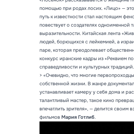
помощью при родах лосих. «Лицо» — это 
путь к известности стал настоящим фен
повествует о создателях одноименной 
выразительности. Китайская лента «Жи
людей, борющихся с лейкемией, а изра
паре, которая преодолевает обществен
конкурс иранские кадры из «Реквием п
справедливости и культурных традиций.
> «Очевидно, что многие первопроходц
собственной жизни. В жанре документал
устанавливает камеру у себя дома и рас
талантливый мастер, такое кино превра
впечатлить зрителя», — делится своим 
фильмов
Мария Готлиб
.