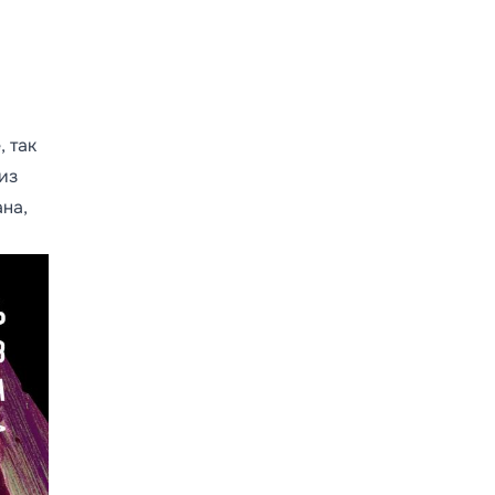
, так
из
ана,