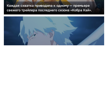
Каждая схватка приводила к одному — премьере
свежего трейлера последнего сезона «Кобра Кай».
Вступление мультсериала Devil May Cry от Netflix
сопровождается мощной энергетикой Limp Bizkit,
создающей атмосферу битвы с демонами.