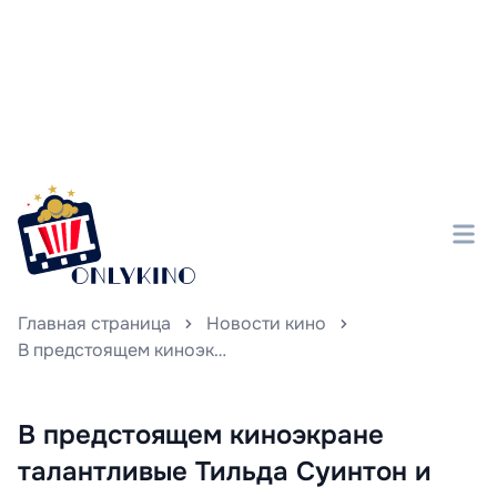
Главная страница
Новости кино
В предстоящем киноэкране талантливые Тильда Суинтон и Колин Фаррелл объединят свои силы ради участия в новой картине, созданной мастером слова Эдвардом Бергером, автором знаменитого «На Западном фронте без перемен».
В предстоящем киноэкране
талантливые Тильда Суинтон и