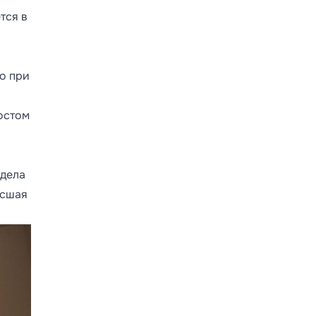
тся в
о при
ростом
 дела
есшая