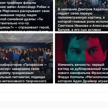
вом трейлере фильма
ная зима» Александр Робак и
В чемпания Дмитрия Харатья
я Марченко раскрывают свои
подает свою первую
живания перед лицом
полнометражную картину, в
лой семейной драмы: «Ты
которой главные роли исполн
твительно что-то
Светлана Иванова и Алексан
аешь?» — спрашивает герой,
Балуев, а его сын активно
ужая зрителя в сложный мир
участвует в создании проекта
ероев.
олаборатория «Профессия —
Изменить вечность: первый
дюсер» завершила свою
взгляд на дублированный тр
грамму грандиозным
нового кинофильма Фрэнсиса
льным питчингом, подведя
Форда Копполы «Мегалополис
и интенсивного творческого
котором Адам Драйвер играе
.
ключевую роль