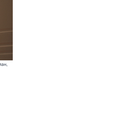
ман,
а