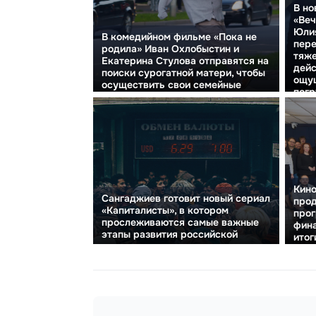
В но
«Веч
Юли
В комедийном фильме «Пока не
пере
родила» Иван Охлобыстин и
тяже
Екатерина Стулова отправятся на
дейс
поиски сурогатной матери, чтобы
ощущ
осуществить свои семейные
погр
мечты.
их г
Кин
Сангаджиев готовит новый сериал
про
«Капиталисты», в котором
про
прослеживаются самые важные
фина
этапы развития российской
итог
экономики.
пути