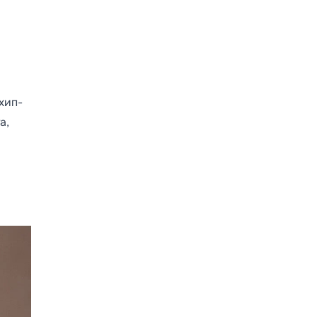
хип-
а,