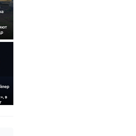
на
яют
др
.
ейлер
», в
т