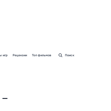
ы игр
Рецензии
Топ фильмов
Поиск
 —