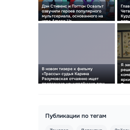
Дэн Стивенс и Пэттон Освальт
Глав
озвучили героев популярного
Четв
мультсериала, основанного на
Курд
игре Among Us
сеть
Я за
В новом тизере к фильму
реше
«Трассы» судья Карина
коме
Разумовская отчаянно ищет
ярки
пропавшую усыновлённую дочь.
Пего
Публикации по тегам