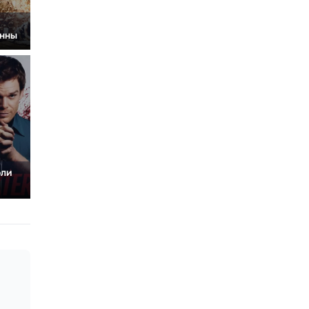
анны
оли