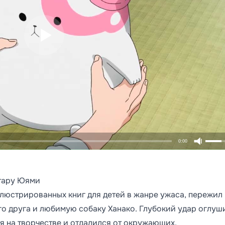
0:00
отару Юями
люстрированных книг для детей в жанре ужаса, пережил
го друга и любимую собаку Ханако. Глубокий удар оглуш
ся на творчестве и отдалился от окружающих.