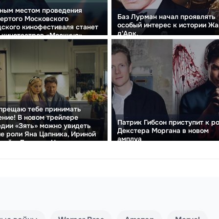
ным местом проведения
Баз Лурман начал проявлять
ертого Московского
особый интерес к истории Ж
ского кинофестиваля станет
д'Арк.
 кинотеатров «Москино».
прещаю тебе принимать
ние! В новом трейлере
Патрик Гибсон приступит к р
дии «Зять» можно увидеть
Декстера Моргана в новом
е роли Яна Цапника, Ириной
амплуа
вой и Дмитрия Нагиева.