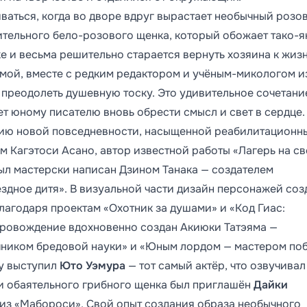
ваться, когда во дворе вдруг вырастает необычный розо
ительного бело-розового щенка, который обожает тако-я
е и весьма решительно старается вернуть хозяина к жизн
мой, вместе с редким редактором и учёным-микологом и
преодолеть душевную тоску. Это удивительное сочетани
т юному писателю вновь обрести смысл и свет в сердце.
нию новой повседневности, насыщенной реабилитационн
м Кагэтоси Асано, автор известной работы «Лагерь на с
был мастерски написан Дзином Танака — создателем
здное дитя». В визуальной части дизайн персонажей соз
лагодаря проектам «Охотник за душами» и «Код Гиас:
провождение вдохновенно создан Акиюки Татэяма —
ником бредовой науки» и «Юным лордом — мастером поб
у выступил
Юто Уэмура
— тот самый актёр, что озвучивал
ли обаятельного грибного щенка был приглашён
Дайки
 из «Мабороси». Свой опыт создания образа необычного