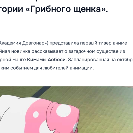
ории «Грибного щенка».
Академия Драгонар») представила первый тизер аниме
йная новинка рассказывает о загадочном существе из
ярной манге
Кимамы Аобоси
. Запланированная на октябр
рким событием для любителей анимации.