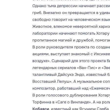
Однако тьма депрессии начинает рассеи
гриб. Внезапно он превращается в удив
свободно говорит на человеческом язык
Животное, влекомое невероятной хариз
лаборатории начинают помогать Хотару 
пропитанное магией и дружбой, помогае
В роли руководителя проекта по созда
акциями, выступает знакомый с Иясикее
воздухе». Сценарий для этого проекта 
легендарных сериалов «Ван-Пис» и «Зве
талантливый Дайсукэ Эндо, известный б
Восставший Лелуш». А музыкальное со
композитор, работавший над «Ежемесяч
В роли голосового дублирования Хотар
Торфинна в «Саге о Винланде». А на ро
Кобаяси
, известный как Ясунари Сэмба