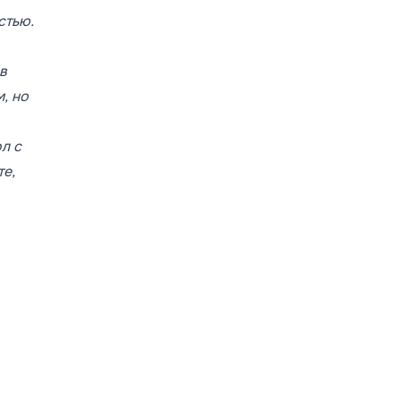
стью.
в
, но
л с
те,