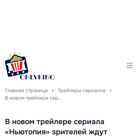
Главная страница
Трейлеры сериалов
В новом трейлере сериала «Ньютопия» зрителей ждут столкновения зомби-апокалипсиса, опасные приключения и неожиданный союзник — Джису из Blackpink, вооружённая бензопилой и готовая бороться до последнего.
В новом трейлере сериала
«Ньютопия» зрителей ждут