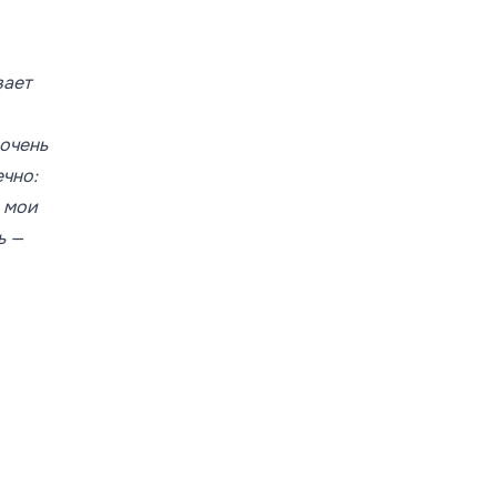
вает
 очень
ечно:
А мои
ь —