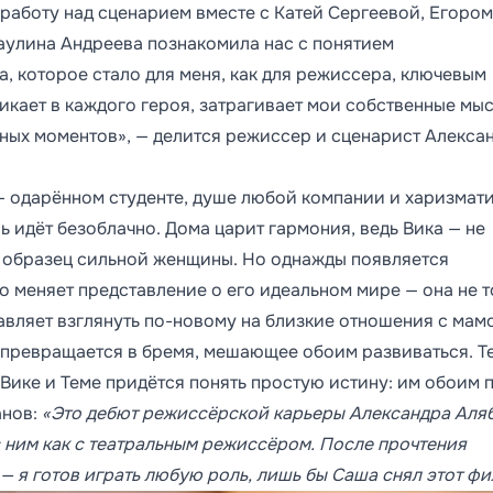
 работу над сценарием вместе с Катей Сергеевой, Егором
улина Андреева познакомила нас с понятием
, которое стало для меня, как для режиссера, ключевым
икает в каждого героя, затрагивает мои собственные мы
ичных моментов», — делится режиссер и сценарист Алекса
 — одарённом студенте, душе любой компании и харизмат
нь идёт безоблачно. Дома царит гармония, ведь Вика — не
и образец сильной женщины. Но однажды появляется
о меняет представление о его идеальном мире — она не 
тавляет взглянуть по-новому на близкие отношения с мам
 превращается в бремя, мешающее обоим развиваться. Т
 Вике и Теме придётся понять простую истину: им обоим 
анов:
«Это дебют режиссёрской карьеры Александра Аля
с ним как с театральным режиссёром. После прочтения
— я готов играть любую роль, лишь бы Саша снял этот фи