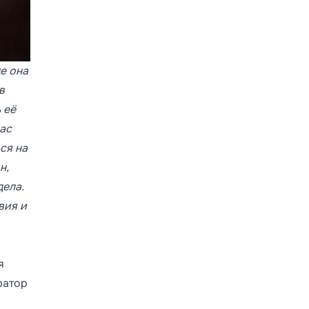
е она
в
 её
нас
ся на
н,
дела.
вия и
я
ратор