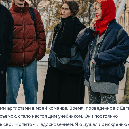
ми артистами в моей команде. Время, проведенное с Ев
съемок, стало настоящим учебником. Они постоянно
сь своим опытом и вдохновением. Я ощущал их искренню