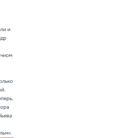
сли и
ндр
ичном
только
ой.
еперь,
пора
бьева
льм».