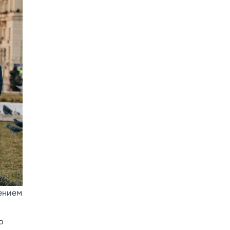
гением
ю