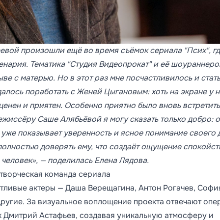
евой произошли ещё во время съёмок сериала "Псих", гд
енария. Тематика "Студия Видеопрокат" и её шоураннеро
ве с матерью. Но в этот раз мне посчастливилось и стать
удалось поработать с Женей Цыгановым: хоть на экране у 
ценен и приятен. Особенно приятно было вновь встретить
жиссёру Саше Алябьёвой я могу сказать только добро: о
, уже показывает уверенность и ясное понимание своего 
полностью доверять ему, что создаёт ощущение спокойст
человек», — поделилась Елена Лядова.
 творческая команда сериала
нтливые актеры — Даша Верещагина, Антон Рогачев, Софи
другие. За визуальное воплощение проекта отвечают опе
 Дмитрий Астафьев, создавая уникальную атмосферу и