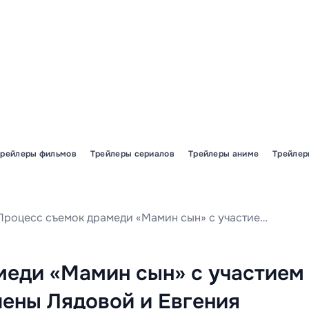
Трейлеры фильмов
Трейлеры сериалов
Трейлеры аниме
Трейлер
Процесс съемок драмеди «Мамин сын» с участием Микиты Воронова, Елены Лядовой и Евгения Цыганова успешно завершился.
меди «Мамин сын» с участием
ены Лядовой и Евгения