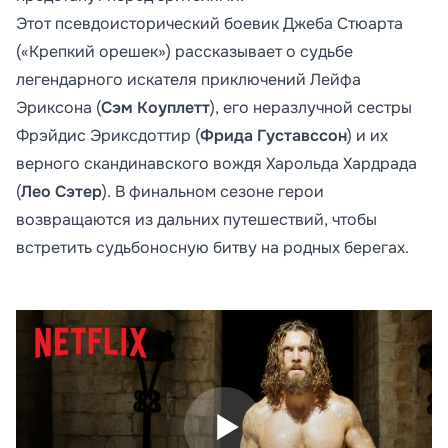
Этот псевдоисторический боевик Джеба Стюарта
(«Крепкий орешек») рассказывает о судьбе
легендарного искателя приключений Лейфа
Эриксона (
Сэм Коуплетт
), его неразлучной сестры
Фрэйдиc Эриксдоттир (
Фрида Густавссон
) и их
верного скандинавского вождя Харольда Хардрада
(
Лео Сэтер
). В финальном сезоне герои
возвращаются из дальних путешествий, чтобы
встретить судьбоносную битву на родных берегах.