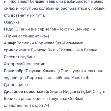
и Гидо знают больше, ведь они разбираются в злых
силах и могут без колебаний расправиться с любым,
кто встанет у их пути.
Озвучка:
Гидо:
Ё Таичи (из сериалов «Токсикк Даннер» и
«Принцесса-шпионка»)
Ашаф:
Тосиюки Морикава (из «Безумные
приключения Джоджо 3» и «Созданный в Бездне:
Рассвет глубин»)
Авторский коллектив:
Режиссёр:
Такуюки Хамана («Эрин, укротительница
чудовищ», «Лиричная волшебница Ханоха 4:
Детонация»)
Дизайнер персонажей:
Хироя Иидзима («Дай Сёгун:
Великая революция», «Токунана: Особый
следственный отдел 7»)