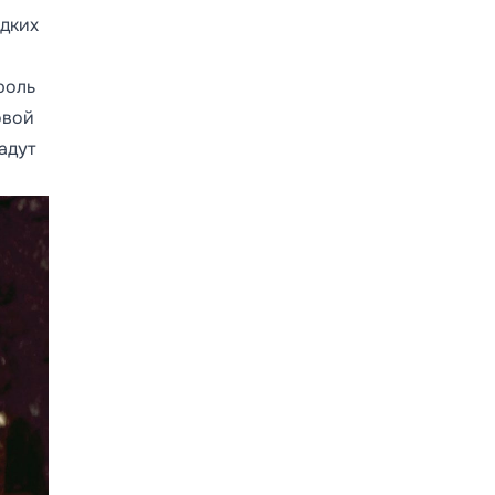
едких
роль
овой
адут