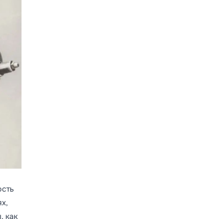
ость
х,
, как