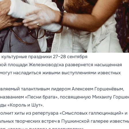
 культурные праздники 27–28 сентября
вной площади Железноводска развернется насыщенная
смогут насладиться живыми выступлениями известных
лавляемый талантливым лидером Алексеем Горшенёвым,
 названием «Песни брата», посвященную Михаилу Горше
ды «Король и Шут».
полнит хиты из репертуара «Смысловых галлюцинаций» и
альных творческих встреч в Пушкинской галерее известн