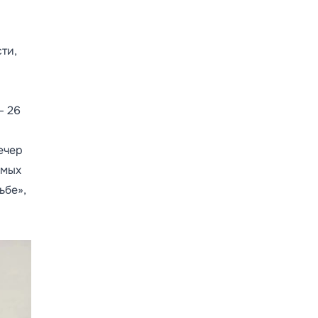
ти,
— 26
ечер
амых
ьбе»,