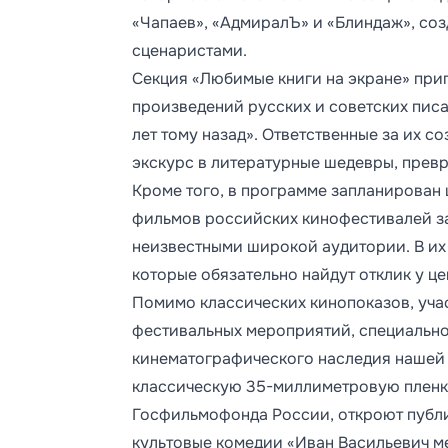
«Чапаев», «АдмиралЪ» и «Блиндаж», с
сценаристами.
Секция «Любимые книги на экране» при
произведений русских и советских писа
лет тому назад». Ответственные за их 
экскурс в литературные шедевры, превр
Кроме того, в программе запланирован 
фильмов российских кинофестивалей за
неизвестными широкой аудитории. В их ч
которые обязательно найдут отклик у ц
Помимо классических кинопоказов, уча
фестивальных мероприятий, специально
кинематографического наследия нашей с
классическую 35-миллиметровую пленку
Госфильмофонда России, откроют публик
культовые комедии «Иван Васильевич м