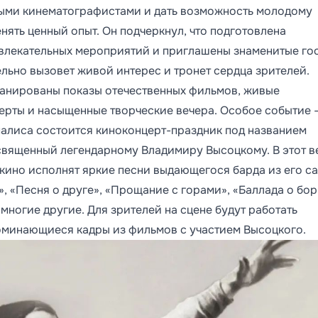
ивыми кинематографистами и дать возможность молодому
ять ценный опыт. Он подчеркнул, что подготовлена
лекательных мероприятий и приглашены знаменитые гос
ельно вызовет живой интерес и тронет сердца зрителей.
анированы показы отечественных фильмов, живые
ерты и насыщенные творческие вечера. Особое событие 
палиса состоится киноконцерт-праздник под названием
освященный легендарному Владимиру Высоцкому. В этот в
кино исполнят яркие песни выдающегося барда из его с
», «Песня о друге», «Прощание с горами», «Баллада о бор
 многие другие. Для зрителей на сцене будут работать
оминающиеся кадры из фильмов с участием Высоцкого.