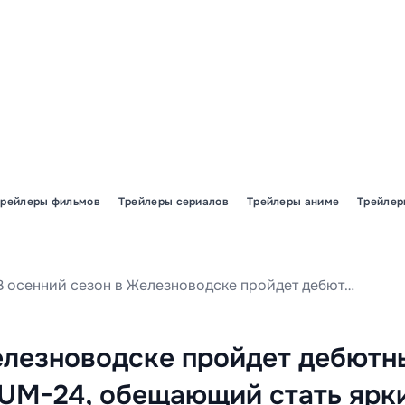
Трейлеры фильмов
Трейлеры сериалов
Трейлеры аниме
Трейлер
В осенний сезон в Железноводске пройдет дебютный кинофестиваль FERRUM-24, обещающий стать ярким событием для любителей кино.
елезноводске пройдет дебютн
UM-24, обещающий стать ярк