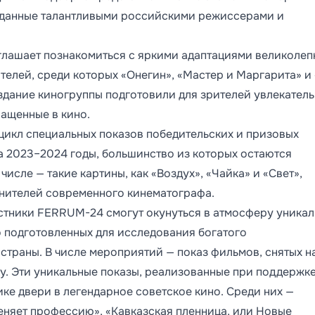
озданные талантливыми российскими режиссерами и
глашает познакомиться с яркими адаптациями великолеп
телей, среди которых «Онегин», «Мастер и Маргарита» и
создание киногруппы подготовили для зрителей увлекател
ащенные в кино.
цикл специальных показов победительских и призовых
 2023–2024 годы, большинство из которых остаются
исле — такие картины, как «Воздух», «Чайка» и «Свет»,
енителей современного кинематографа.
стники FERRUM-24 смогут окунуться в атмосферу уника
 подготовленных для исследования богатого
траны. В числе мероприятий — показ фильмов, снятых н
. Эти уникальные показы, реализованные при поддержк
е двери в легендарное советское кино. Среди них —
еняет профессию», «Кавказская пленница, или Новые