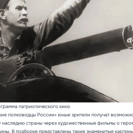
ограмма патриотического кино
кие полководцы России» юные зрители получат возможн
у наследию страны через художественные фильмы о героя
дины. В подборке представлены такие знаменитые картины