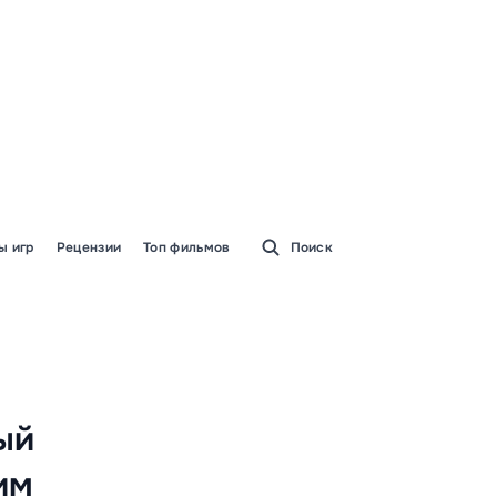
ы игр
Рецензии
Топ фильмов
Поиск
ый
им