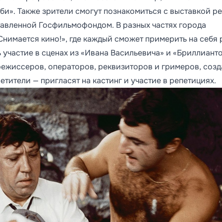
и». Также зрители смогут познакомиться с выставкой р
тавленной Госфильмофондом. В разных частях города
нимается кино!», где каждый сможет примерить на себя 
 участие в сценах из «Ивана Васильевича» и «Бриллиант
режиссеров, операторов, реквизиторов и гримеров, созд
тители — пригласят на кастинг и участие в репетициях.