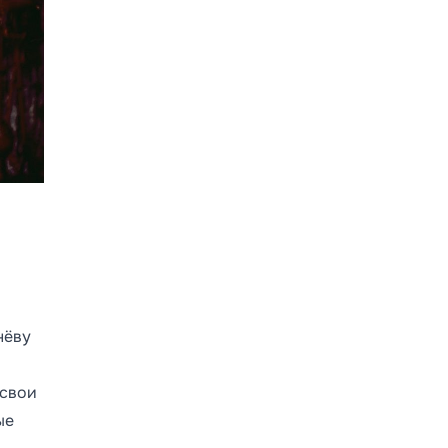
нёву
 свои
ые