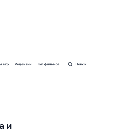
ы игр
Рецензии
Топ фильмов
Поиск
а и