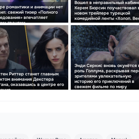
Вошел в неправильный кабине
ре романтики и анимации нет
Керем Бюрсин поучаствовал 
ил: свежий тизер «Полного
новом трейлере турецкой
едования» впечатляет
комедийной ленты «Холоп. Ве
ми гранями.
славы»
Энди Серкис вновь окунётся 
роль Голлума, раскрывая пер
тен Риттер станет главным
зрителями увлекательную
ктом внимания Декстера
историю его приключений в
ана, оказавшись в центре его
свежем фильме по миру
ания.
«Властелина колец».