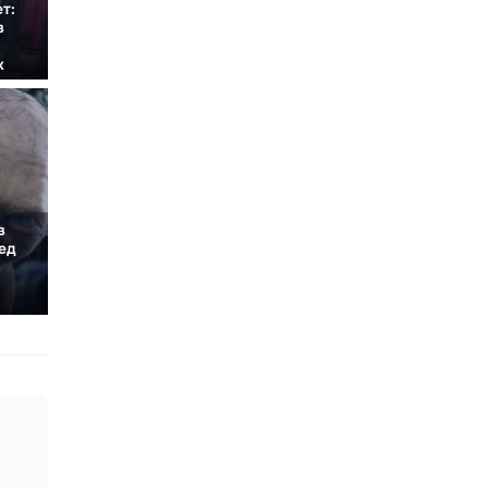
т:
в
к
в
ед