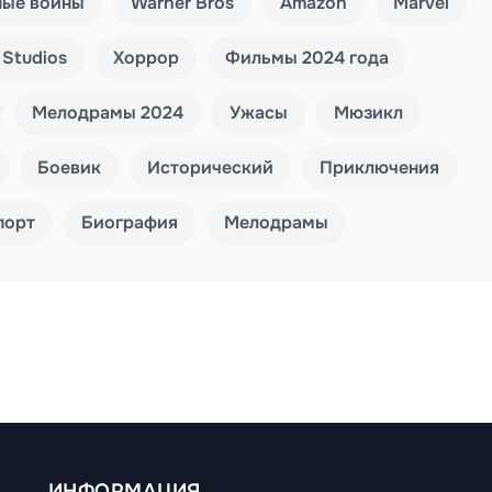
ные войны
Warner Bros
Amazon
Marvel
 Studios
Хоррор
Фильмы 2024 года
Мелодрамы 2024
Ужасы
Мюзикл
Боевик
Исторический
Приключения
порт
Биография
Мелодрамы
ИНФОРМАЦИЯ