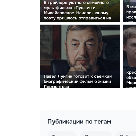
В трейлере уютного семейного
В ми
мультфильма «Пушкин и…
прав
Михайловское. Начало» юному
иссл
поэту пришлось отправиться на
новы
ссылку.
Крис
Павел Лунгин готовит к съемкам
объе
биографический фильм о жизни
Морг
Лермонтова
вним
Публикации по тегам