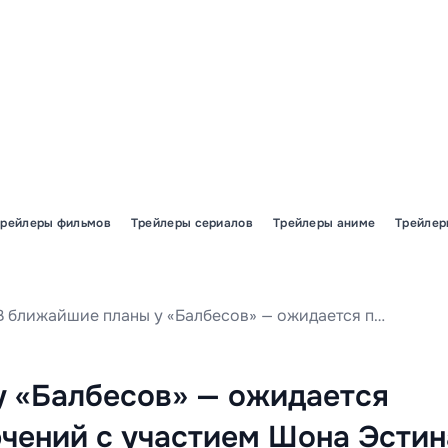
Трейлеры фильмов
Трейлеры сериалов
Трейлеры аниме
Трейлер
В ближайшие планы у «Балбесов» — ожидается продолжение приключений с участием Шона Эстина и Кори Фелдмана, запланирован сиквел этого культового проекта.
у «Балбесов» — ожидается
чений с участием Шона Эстин