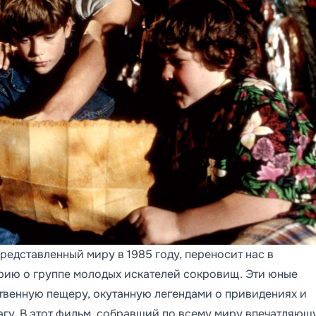
едставленный миру в 1985 году, переносит нас в
ию о группе молодых искателей сокровищ. Эти юные
твенную пещеру, окутанную легендами о привидениях и
гу. В этот фильм, собравший по всему миру впечатляющ