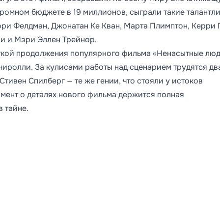
ромном бюджете в 19 миллионов, сыграли такие талантл
ори Фелдман, Джонатан Ке Кван, Марта Плимптон, Керри 
си и Мэри Эллен Трейнор.
ткой продолжения популярного фильма «Ненасытные люд
чиролли. За кулисами работы над сценарием трудятся дв
тивен Спилберг — те же гении, что стояли у истоков
мент о деталях нового фильма держится полная
в тайне.