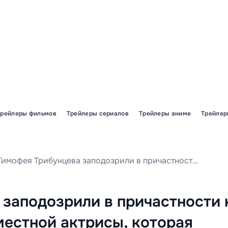
Трейлеры фильмов
Трейлеры сериалов
Трейлеры аниме
Трейлер
Тимофея Трибунцева заподозрили в причастности к трагической гибели местной актрисы, которая произошла в съемочном трейлере популярного ироничного детективного сериала «Подслушано в Рыбинске».
заподозрили в причастности 
местной актрисы, которая