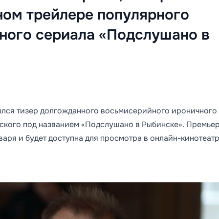
ном трейлере популярного
ного сериала «Подслушано в
ился тизер долгожданного восьмисерийного ироничного
вского под названием «Подслушано в Рыбинске». Премье
варя и будет доступна для просмотра в онлайн-кинотеат