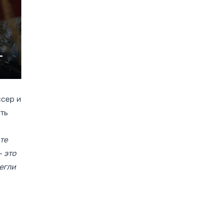
ссер и
ть
те
— это
егли