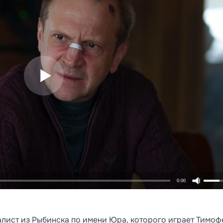
0:00
алист из Рыбинска по имени Юра, которого играет Тимоф