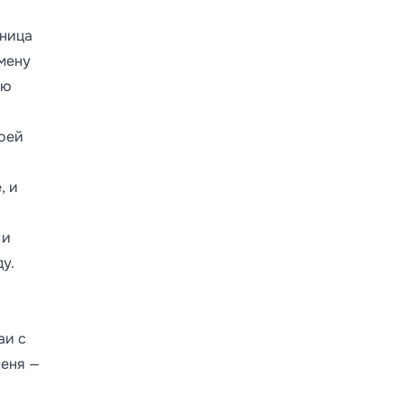
яница
змену
ую
воей
, и
 и
у.
аи с
меня —