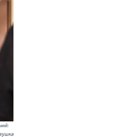
ний:
евушка