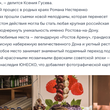
 — делится Ксения Гусева.
й процесс в родных краях Романа Нестеренко
ах прошли съемки новой мелодрамы, которая перенесет
стом действия могла бы стать любая крупная российская
подчеркнуть уникальность именно Ростова-на-Дону.
 любимые места — легендарную «Ростов Арену», грандио
писную набережную величественного Дона и уютный рес
собое место занимает знаменитый подземный переход по
й красочными мозаичными фресками советской эпохи —
о наследия ЮНЕСКО, что добавляет фотографической кар