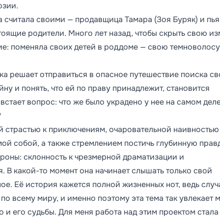
юзии.
ка считала своими — продавщица Тамара (Зоя Буряк) и пь
стоящие родители. Много лет назад, чтобы скрыть свою и
ие: поменяла своих детей в роддоме — свою темноволос
ка решает отправиться в опасное путешествие поиска с
ну и понять, что ей по праву принадлежит, становится
стает вопрос: что же было украдено у нее на самом деле
?
й страстью к приключениям, очаровательной наивностью
ой собой, а также стремлением постичь глубинную правд
тороны: склонность к чрезмерной драматизации и
. В какой-то момент она начинает слышать только свой
ое. Её история кажется полной жизненных нот, ведь случ
по всему миру, и именно поэтому эта тема так увлекает 
 и его судьбы. Для меня работа над этим проектом стала