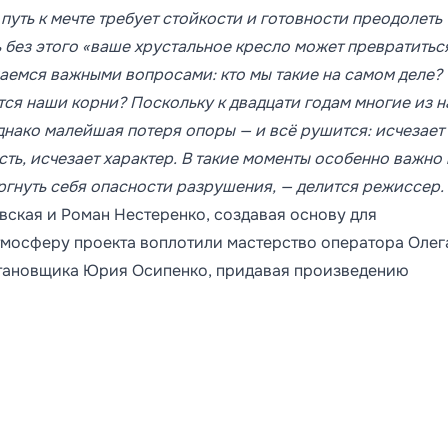
путь к мечте требует стойкости и готовности преодолеть
 без этого «ваше хрустальное кресло может превратитьс
даемся важными вопросами: кто мы такие на самом деле?
ся наши корни? Поскольку к двадцати годам многие из н
днако малейшая потеря опоры — и всё рушится: исчезает 
ть, исчезает характер. В такие моменты особенно важно 
ергнуть себя опасности разрушения, — делится режиссер.
вская и Роман Нестеренко, создавая основу для
мосферу проекта воплотили мастерство оператора Олег
становщика Юрия Осипенко, придавая произведению