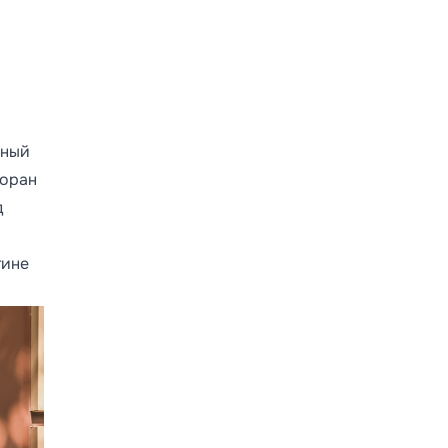
зный
торан
д
тине