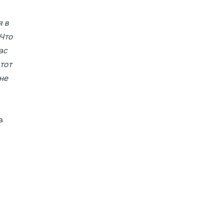
я в
 Что
ас
тот
не
а