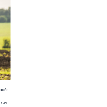
ной:
авно