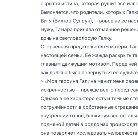
скрытая истина, которая рушит все илл
Выясняется, что родители, которых Гал
Витя (Виктор Супрун), — вовсе не её на
мужу, Тамара приняла отчаянное решен
дочь на светловолосую Галку.
Огорченная предательством матери, Гал
настоящей семьи. Её жажда раскрыть тай
главным движущим мотивом. Перед ней в
как должна была повернуться её судьба
> «Моя героиня Галина манит меня свое
искренностью — прежде всего перед сам
Однако в её характере есть и темные с
погружённости в собственные страдания
внутренний голос, блокируя всё остальн
подменой детей в роддомах происходят 
она позволяет исследовать человечество