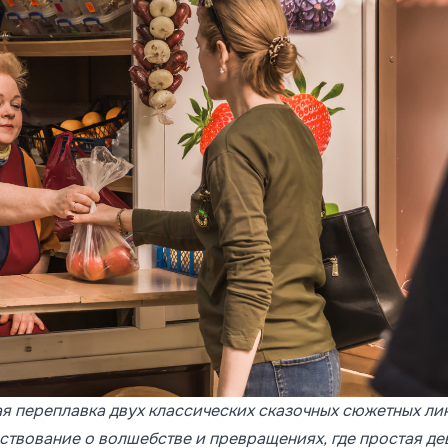
я переплавка двух классических сказочных сюжетных ли
ствование о волшебстве и превращениях, где простая д