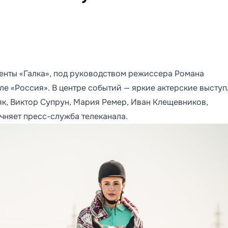
нты «Галка», под руководством режиссера Романа
але «Россия». В центре событий — яркие актерские высту
ряк, Виктор Супрун, Мария Ремер, Иван Клещевников,
очняет пресс-служба телеканала.