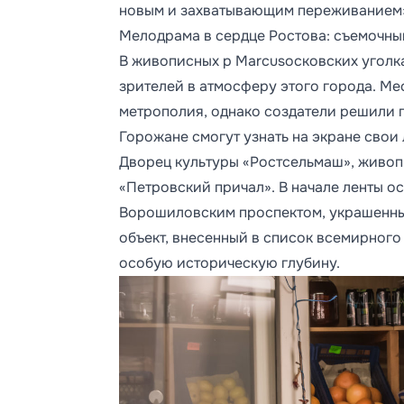
новым и захватывающим переживанием»,
Мелодрама в сердце Ростова: съемочны
В живописных р Marcusосковских уголк
зрителей в атмосферу этого города. Ме
метрополия, однако создатели решили 
Горожане смогут узнать на экране свои
Дворец культуры «Ростсельмаш», живо
«Петровский причал». В начале ленты о
Ворошиловским проспектом, украшенны
объект, внесенный в список всемирног
особую историческую глубину.