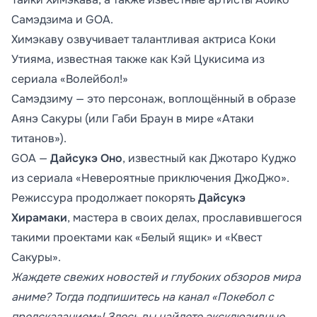
Самэдзима и GOA.
Химэкаву озвучивает талантливая актриса Коки
Утияма, известная также как Кэй Цукисима из
сериала «Волейбол!»
Самэдзиму — это персонаж, воплощённый в образе
Аянэ Сакуры (или Габи Браун в мире «Атаки
титанов»).
GOA —
Дайсукэ Оно
, известный как Джотаро Куджо
из сериала «Невероятные приключения ДжоДжо».
Режиссура продолжает покорять
Дайсукэ
Хирамаки
, мастера в своих делах, прославившегося
такими проектами как «Белый ящик» и «Квест
Сакуры».
Жаждете свежих новостей и глубоких обзоров мира
аниме? Тогда подпишитесь на канал «Покебол с
предсказанием»! Здесь вы найдете эксклюзивные