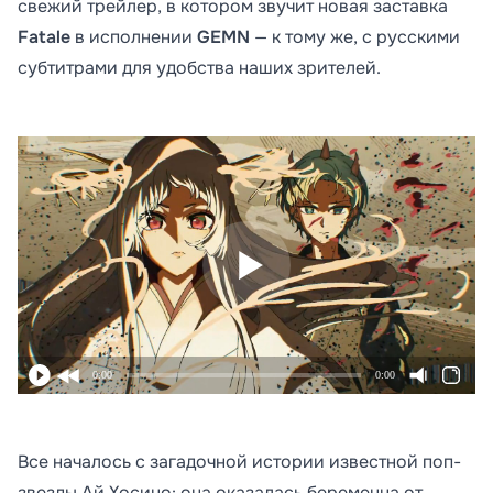
свежий трейлер, в котором звучит новая заставка
Fatale
в исполнении
GEMN
— к тому же, с русскими
субтитрами для удобства наших зрителей.
0:00
0:00
Все началось с загадочной истории известной поп-
звезды Ай Хосино: она оказалась беременна от