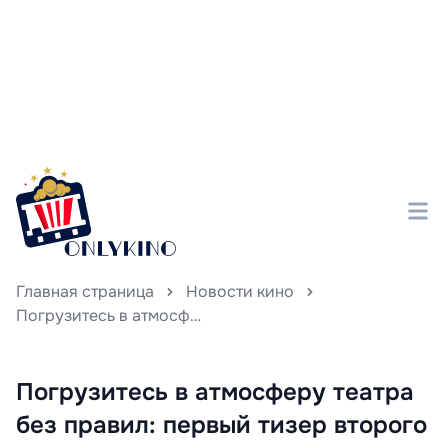
Главная страница
Новости кино
Погрузитесь в атмосферу театра без правил: первый тизер второго сезона «Звездного ребенка» ошеломляет зрителей новым 2,5D-постановкой (выход уже на горизонте!). Не пропустите фантастическую премьеру — она уже скоро!
Погрузитесь в атмосферу театра
без правил: первый тизер второго