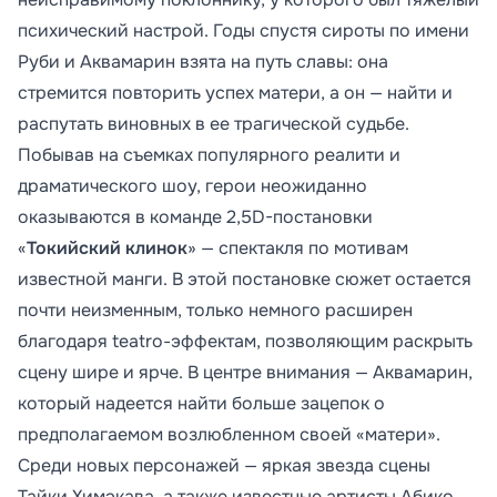
психический настрой. Годы спустя сироты по имени
Руби и Аквамарин взята на путь славы: она
стремится повторить успех матери, а он — найти и
распутать виновных в ее трагической судьбе.
Побывав на съемках популярного реалити и
драматического шоу, герои неожиданно
оказываются в команде 2,5D-постановки
«
Токийский клинок
» — спектакля по мотивам
известной манги. В этой постановке сюжет остается
почти неизменным, только немного расширен
благодаря teatro-эффектам, позволяющим раскрыть
сцену шире и ярче. В центре внимания — Аквамарин,
который надеется найти больше зацепок о
предполагаемом возлюбленном своей «матери».
Среди новых персонажей — яркая звезда сцены
Тайки Химэкава, а также известные артисты Абико