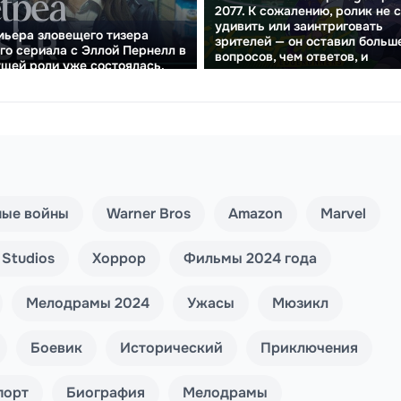
2077. К сожалению, ролик не 
удивить или заинтриговать
ьера зловещего тизера
зрителей — он оставил больш
го сериала с Эллой Пернелл в
вопросов, чем ответов, и
щей роли уже состоялась.
практически не
продемонстрировал н...
ные войны
Warner Bros
Amazon
Marvel
 Studios
Хоррор
Фильмы 2024 года
Мелодрамы 2024
Ужасы
Мюзикл
Боевик
Исторический
Приключения
порт
Биография
Мелодрамы