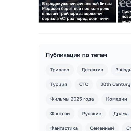
В предвкушении финальной битвы
Мэдисон берет все под контроль
Прем
в новом трейлере завершения
ново
сериала «Страх перед ходячими
веду
мертвецами»
Публикации по тегам
Триллер
Детектив
Звёзд
Турция
СТС
20th Century
Фильмы 2025 года
Комедии
Фэнтези
Русские
Драма
Фантастика
Семейный
С