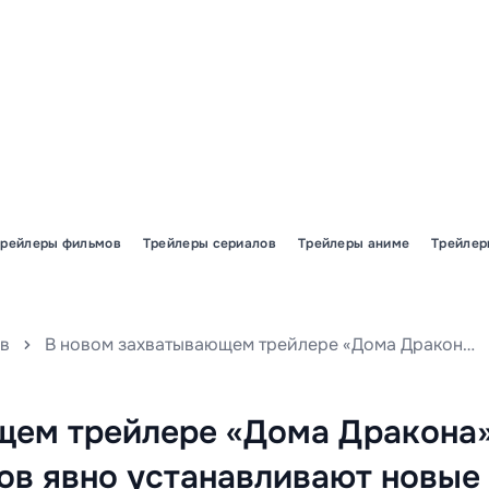
Трейлеры фильмов
Трейлеры сериалов
Трейлеры аниме
Трейлер
в
В новом захватывающем трейлере «Дома Дракона» участники Таргариенов явно устанавливают новые стандарты жестокости, готовые к кровавым схваткам ради власти и наследия.
щем трейлере «Дома Дракона
ов явно устанавливают новые