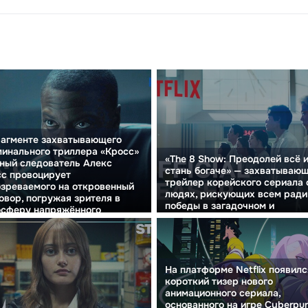
рагменте захватывающего
инального триллера «Кросс»
«The 8 Show: Преодолей всё 
ный следователь Алекс
стань богаче» — захватываю
с провоцирует
трейлер корейского сериала 
зреваемого на откровенный
людях, рискующих всем ради
овор, погружая зрителя в
победы в загадочном и
осферу напряжённого
смертельно опасном шоу
ледования.
На платформе Netflix появилс
короткий тизер нового
анимационного сериала,
основанного на игре Cyberpu