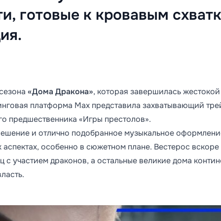
и, готовые к кровавым схват
ия.
 сезона
«Дома Дракона»
, которая завершилась жестокой
инговая платформа Max представила захватывающий тре
го предшественника «Игры престолов».
решение и отлично подобранное музыкальное оформлени
аспектах, особенно в сюжетном плане. Вестерос вскоре
 с участием драконов, а остальные великие дома контин
власть.