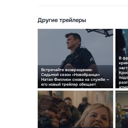
Другие трейлеры
В ф
крим
част
Встречайте возвращение:
Крос
Седьмой сезон «Новобранца»
подо
Натан Филлион снова на службе —
разг
его новый трейлер обещает
атм
захватывающее шоу!
расс