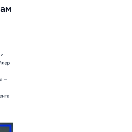
кам
 и
йлер
е —
ента