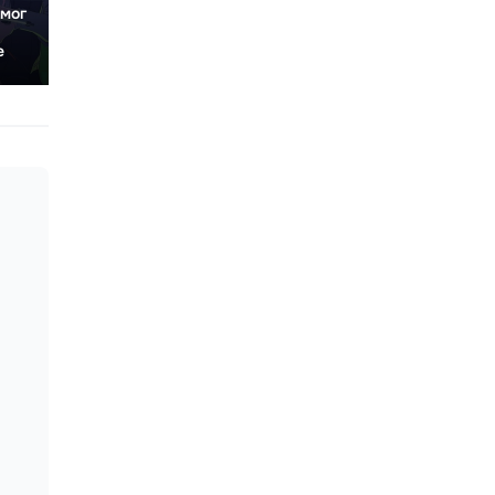
смог
е