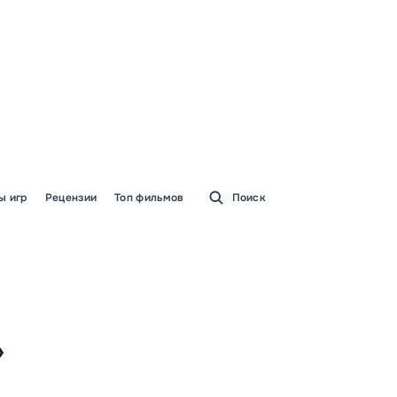
ы игр
Рецензии
Топ фильмов
Поиск
»