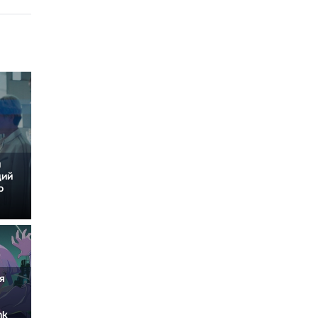
и
щий
о
я
nk