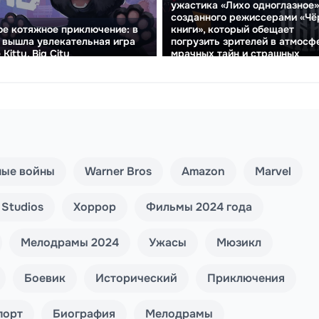
ужастика «Лихо одноглазное»
созданного режиссерами «Чё
е котяжное приключение: в
книги», который обещает
 вышла увлекательная игра
погрузить зрителей в атмосф
e Kitty, Big City
мрачных тайн и страшных
чудовищ.
ные войны
Warner Bros
Amazon
Marvel
 Studios
Хоррор
Фильмы 2024 года
Мелодрамы 2024
Ужасы
Мюзикл
Боевик
Исторический
Приключения
порт
Биография
Мелодрамы