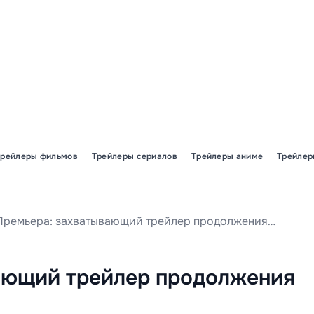
Трейлеры фильмов
Трейлеры сериалов
Трейлеры аниме
Трейлер
Премьера: захватывающий трейлер продолжения SteamWorld Heist II
ающий трейлер продолжения