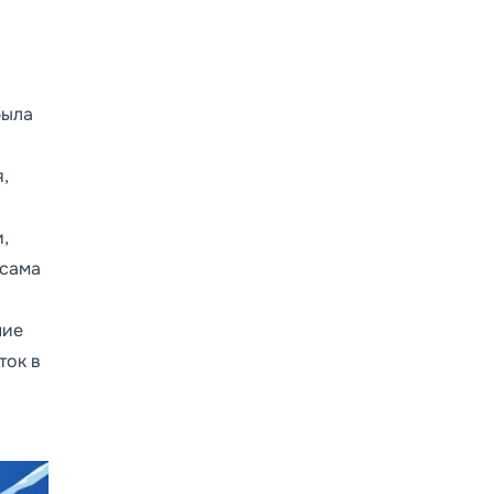
была
,
,
 сама
ние
ток в