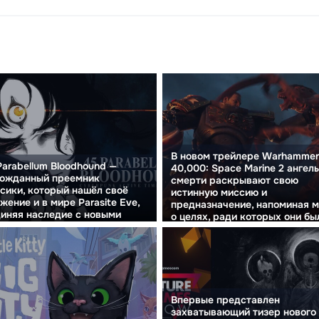
В новом трейлере Warhammer
Parabellum Bloodhound —
40,000: Space Marine 2 ангел
гожданный преемник
смерти раскрывают свою
сики, который нашёл своё
истинную миссию и
жение и в мире Parasite Eve,
предназначение, напоминая 
иняя наследие с новыми
о целях, ради которых они бы
зонтом.
созданы.
Впервые представлен
захватывающий тизер нового