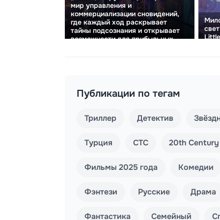
мир управления и
коммерциализации сновидений,
Мило
где каждый ход раскрывает
свет
тайны подсознания и открывает
Littl
возможности для прибыльных
сделок.
Публикации по тегам
Триллер
Детектив
Звёзд
Турция
СТС
20th Century
Фильмы 2025 года
Комедии
Фэнтези
Русские
Драма
Фантастика
Семейный
С