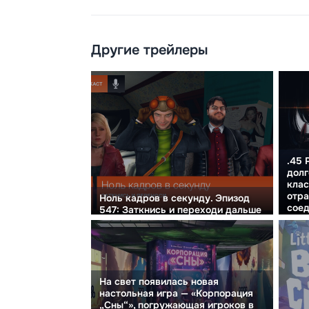
Другие трейлеры
.45 
дол
клас
отра
Ноль кадров в секунду. Эпизод
соед
547: Заткнись и переходи дальше
гори
На свет появилась новая
настольная игра — «Корпорация
„Сны“», погружающая игроков в