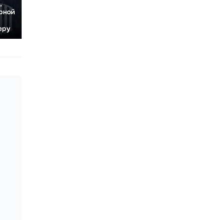
,
рной
еру