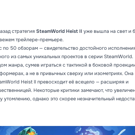
назад стратегия
SteamWorld Heist II
уже вышла на свет и 
свежем трейлере-премьере.
ic по 50 обзорам — свидетельство достойного исполнения
ого из самых уникальных проектов в серии SteamWorld.
ом жанра, сумев играться с тактикой в боковой проекции
формерах, а не в привычных сверху или изометриях. Она
amWorld Heist II превосходит её всецело — расширяя и
ественницей. Некоторые критики замечают, что увеличе
 утомлению, однако это скорее незначительный недоста