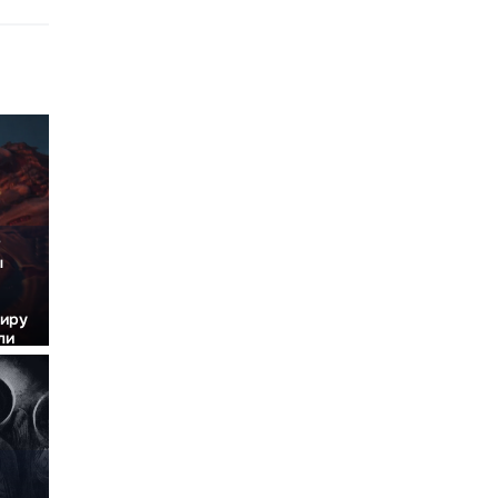
ы
миру
ли