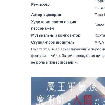
Нори
Режиссёр
Нага
Автор сценария
Токо
Художник-постановщик
Маса
персонажей
Музыкальный композитор
Кохт
Студия-производитель
A-CA
На старт вышел захватывающий персон
фэнтези — Айки. Затем последовал дин
её роль в повествовании.