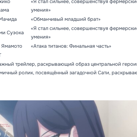
хико
«Я стал сильнее, совершенствуя фермерски
хама
умения»
 Мачида
«Обманчивый младший брат»
«Я стал сильнее, совершенствуя фермерски
ми Суэока
умения»
а Ямамото
«Атака титанов: Финальная часть»
T
ажный трейлер, раскрывающий образ центральной герои
амичный ролик, посвящённый загадочной Сати, раскрыв