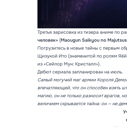
Третья зарисовка из тизера аниме по р
человек»
(
Maougun Saikyou no Majutsus
Погрузитесь в новые тайны с первым о
Щизукой Ито (знаменитой по ролям Яёй
из «Сейлор Мун: Кристалл»).
Дебют сериала запланирован на июль.
Самый могучий маг армии Короля Демоно
впечатляющей, что он способен взять 
магию, он не только разносит врагов, но
величием скрывается тайна: он — не демо
У