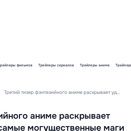
Трейлеры фильмов
Трейлеры сериалов
Трейлеры аниме
Трейлер
Третий тизер фэнтезийного аниме раскрывает удивительный факт: самые могущественные маги Королевства Демонов — это вовсе не демоны, а люди.
ийного аниме раскрывает
 самые могущественные маги