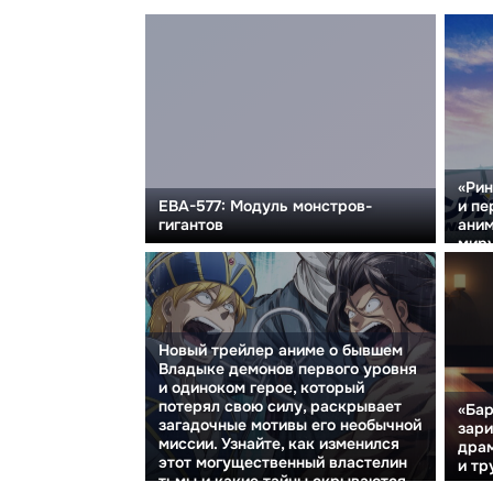
«Рин
и пе
ЕВА-577: Модуль монстров-
аним
гигантов
миру
Новый трейлер аниме о бывшем
Владыке демонов первого уровня
и одиноком герое, который
потерял свою силу, раскрывает
«Бар
загадочные мотивы его необычной
зар
миссии. Узнайте, как изменился
драм
этот могущественный властелин
и тр
тьмы и какие тайны скрываются
за с