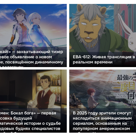
кай!» — захватывающий тизер
рвое объявление о новом
ЕВА-612: Живая трансляция в
е, посвящённом динамичному
реальном времени
 велогонок.
мен: Бокал бога» — первая
В 2025 году зрители смогут
исовка будущей
насладиться анимационным
атической истории о судьбе
сериалом, основанным на
удовых буднях специалистов
популярном американском
тойкой бара.
вебтуте «Начало после конца»