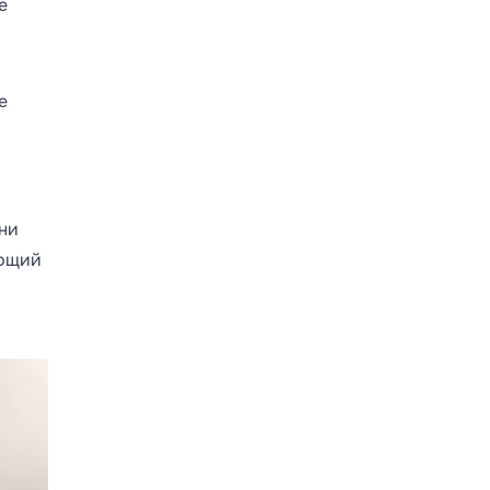
е
е
ни
ающий