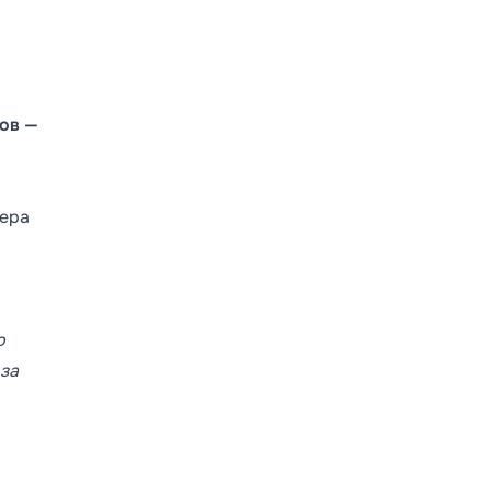
ов —
нера
ю
 за