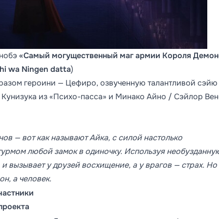
анобэ
«Самый могущественный маг армии Короля Демон
hi wa Ningen datta
)
бразом героини — Цефиро, озвученную талантливой сэйю
 Кунизука из «Психо-пасса» и Минако Айно / Сэйлор Ве
в — вот как называют Айка, с силой настолько
штурмом любой замок в одиночку. Используя необузданну
 и вызывает у друзей восхищение, а у врагов — страх. Но
н, а человек.
частники
проекта