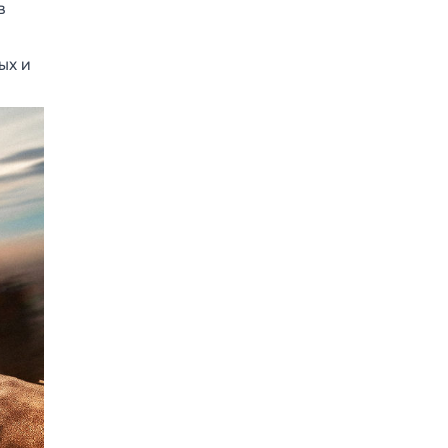
в
ых и