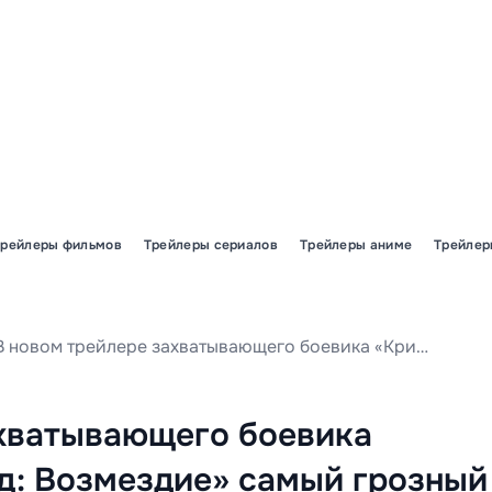
Трейлеры фильмов
Трейлеры сериалов
Трейлеры аниме
Трейлер
В новом трейлере захватывающего боевика «Криминальный город: Возмездие» самый грозный полицейский Пусана, Ма Дон Сок, вступает в схватку с бывшим спецназовцем.
ахватывающего боевика
д: Возмездие» самый грозный