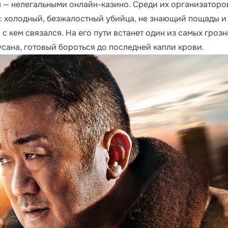
 — нелегальными онлайн-казино. Среди их организаторо
: холодный, безжалостный убийца, не знающий пощады и
 с кем связался. На его пути встанет один из самых грозн
ана, готовый бороться до последней капли крови.