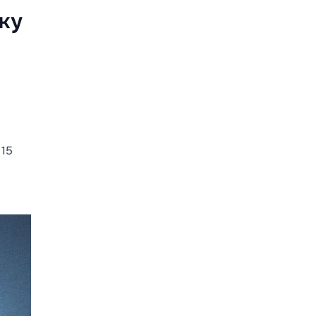
тку
 15