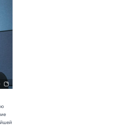
ою
ние
нейшей