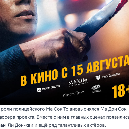
 роли полицейского Ма Сок То вновь снялся Ма Дон Сок,
дюсера проекта. Вместе с ним в главных сценах появилис
ван
, Ли Дон-хви и ещё ряд талантливых актёров.