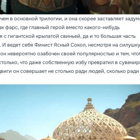
чем в основной трилогии, и она скорее заставляет задум
как фарс, где главный герой вместо какого-нибудь
с гигантской крылатой свиньей, да и то большая часть
ь. И ведет себя Финист Ясный Сокол, несмотря на силушк
 он невероятно озабочен своей популярностью и тем, чт
столько, что даже собственную избу превратил в сувени
виги он совершает не столько ради людей, сколько ради