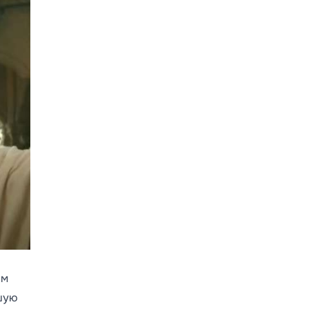
ам
ьшую