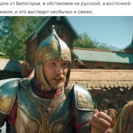
али от Белогорья, в обстановке не русской, а восточной
нком, и это выглядит необычно и свежо.