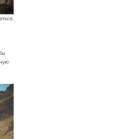
аться,
у
обы
рную