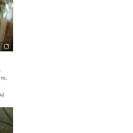
,
то,
ь)