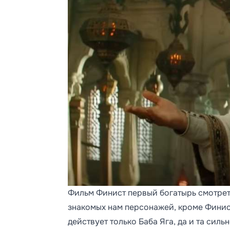
Фильм Финист первый богатырь смотрет
знакомых нам персонажей, кроме Финиста
действует только Баба Яга, да и та си