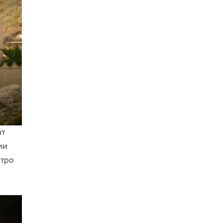
ит
ии
стро