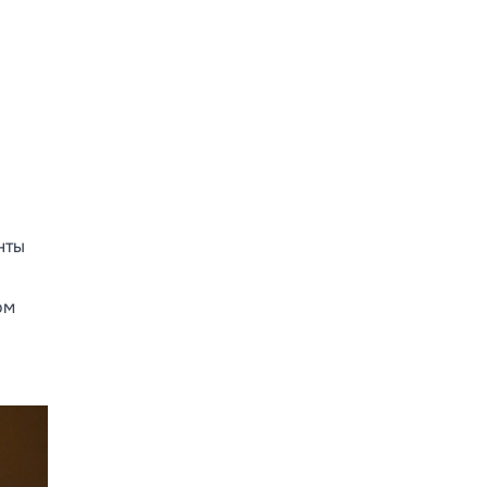
нты
ом