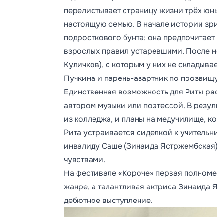
перелистывает страницу жизни трёх юны
настоящую семью. В начале истории зр
подросткового бунта: она предпочитает
взрослых правил устаревшими. После н
Куличков), с которым у них не складыва
Пучкина и парень-азартник по прозвищу
Единственная возможность для Риты рас
автором музыки или поэтессой. В резул
из колледжа, и планы на медучилище, к
Рита устраивается сиделкой к учительн
инвалиду Саше (Зинаида Ястржембская),
чувствами.
На фестивале «Короче» первая полноме
жанре, а талантливая актриса Зинаида 
дебютное выступление.