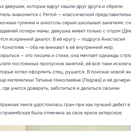
х девушек, которые вдруг нашли друг друга и обрели
итель знакомится с Ритой — классической представитель
 ночные гулянки и алкоголь серым школьным занятиям, сч
едавней потери мамы, девушка живет только с отцом (Д
ется искренний диалог. В её кругу — подруга Анастасия
 Коноплев — оба не вникают в её внутренний мир.
крыться — это письма и стихи, она мечтает однажды стат
ьтате постоянных пропусков занятий, её всё-таки исключ
оторые хотел оформить отец, рушатся. В поисках новой ж
ице математики Татьяне Николаевне (Лядова) и её дочери
 где учится доверять, заботиться и делиться своими
тражная лента удостоилась гран-при как лучший дебют в
Ястржембская была отмечена за свое яркое актерское