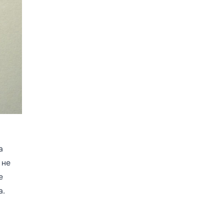
а
 не
е
а.