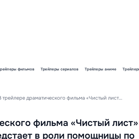
Трейлеры фильмов
Трейлеры сериалов
Трейлеры аниме
Трейлер
В трейлере драматического фильма «Чистый лист» Полина Цыганова предстает в роли помощницы по уходу за пожилой учительницей Еленой Лядовой, раскрывая трогательные моменты их взаимодействия.
еского фильма «Чистый лист»
едстает в роли помощницы по