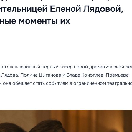
ительницей Еленой Лядовой,
ьные моменты их
ван эксклюзивный первый тизер новой драматической ле
а Лядова, Полина Цыганова и Владе Коноплев. Премьера
и она обещает стать событием в ограниченном театральн