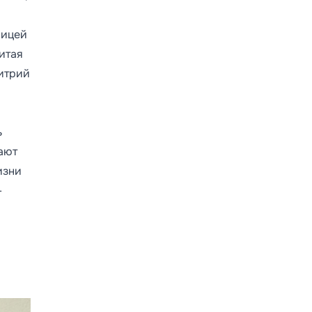
ницей
итая
митрий
ь
ают
изни
-