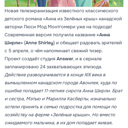
Новая телеэкранизация известного классического
детского романа «Анна из Зелёных крыш» канадской
авторки Люси Мод Монтгомери уже на подходе!
Современная версия получила название
«Анна
Ширли»
(
Anne Shirley
) и обещает радовать зрителей
с 5 апреля, о чём напоминает свежий тизер.
Проект создаёт студия
Answer
, и в сериале
запланировано 24 захватывающих эпизода.
Действие разворачивается в конце XIX века в
вымышленном канадском городе Авонлея, куда по
ошибке попадает 11-летняя сирота Анна Ширли. Брат
и сестра, Мэтью и Марилла Касберты, изначально
хотели принять в семью подростка для помощи по
хозяйству на ферме «Зелёные крыши». Но вместо
ожидаемого мальчика, в их дом попадает живая,