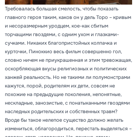
Требовалась большая смелость, чтобы показать
главного героя таким, каков он у дель Торо – кривым
и несоразмерным уродцем, кое-как сбитым
торчащими гвоздями, с одним ухом и глазками-
сучками. Никаких благопристойных колпачка и
курточки, Пиноккио весь фильм совершенно гол,
словно ничем не приукрашенная и этим тревожащая,
оскорбляющая вкусы религиозных и политических
ханжей реальность. Но не такими ли полумонстрами
кажутся, порой, родителям их дети, совсем не
похожие на предыдущие поколения, непонятные,
нескладные, занозистые, с понатыканными гвоздями
наследных родительских и собственных травм?
Вроде бы такое нелепое существо должно желать
измениться, облагородиться, перестать выделяться –