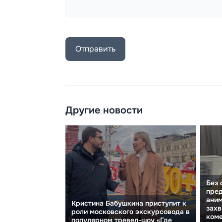
Отправить
Другие новости
Без 
пред
аним
Кристина Бабушкина приступит к
захв
роли московского экскурсовода в
ком
популярном тревел-шоу «Где