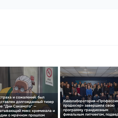
страха и сожалений: был
Кинолаборатория «Професси
ставлен долгожданный тизер
продюсер» завершила свою
е "Дни Сакамото" —
программу грандиозным
атывающий микс криминала и
финальным питчингом, подве
едии о мрачном прошлом