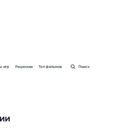
ы игр
Рецензии
Топ фильмов
Поиск
дии