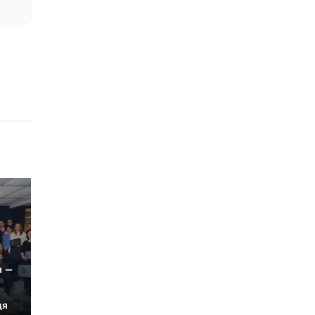
я —
дя