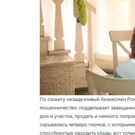
По сюжету незадачливый бизнесмен Рома
мошенничество: подделывает завещание 
дом и участок, продать и немного попра
скрывались четверо гномов, с которым
способностью находить клады, вот толь