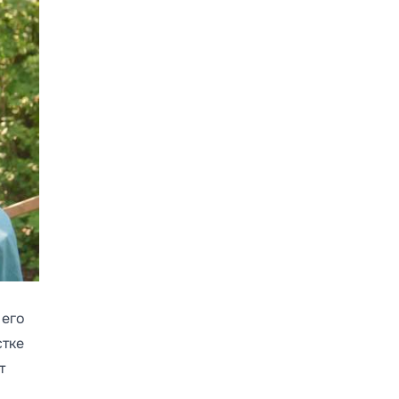
 его
стке
т