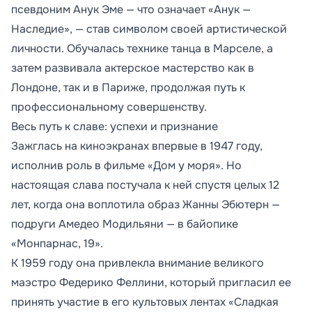
псевдоним Анук Эме — что означает «Анук —
Наследие», — став символом своей артистической
личности. Обучалась технике танца в Марселе, а
затем развивала актерское мастерство как в
Лондоне, так и в Париже, продолжая путь к
профессиональному совершенству.
Весь путь к славе: успехи и признание
Зажглась на киноэкранах впервые в 1947 году,
исполнив роль в фильме «Дом у моря». Но
настоящая слава постучала к ней спустя целых 12
лет, когда она воплотила образ Жанны Эбютерн —
подруги Амедео Модильяни — в байопике
«Монпарнас, 19».
К 1959 году она привлекла внимание великого
маэстро Федерико Феллини, который пригласил ее
принять участие в его культовых лентах «Сладкая