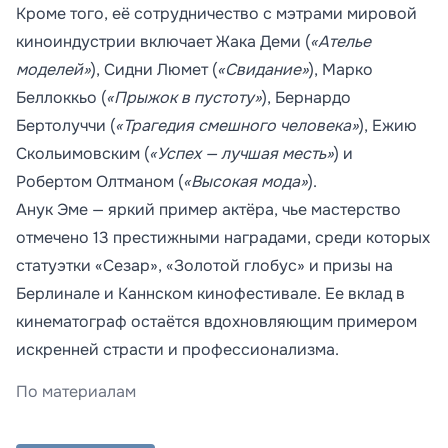
Кроме того, её сотрудничество с мэтрами мировой
киноиндустрии включает Жака Деми (
«Ателье
моделей»
), Сидни Люмет (
«Свидание»
), Марко
Беллоккьо (
«Прыжок в пустоту»
), Бернардо
Бертолуччи (
«Трагедия смешного человека»
), Ежию
Скольимовским (
«Успех — лучшая месть»
) и
Робертом Олтманом (
«Высокая мода»
).
Анук Эме — яркий пример актёра, чье мастерство
отмечено 13 престижными наградами, среди которых
статуэтки «Сезар», «Золотой глобус» и призы на
Берлинале и Каннском кинофестивале. Ее вклад в
кинематограф остаётся вдохновляющим примером
искренней страсти и профессионализма.
По материалам