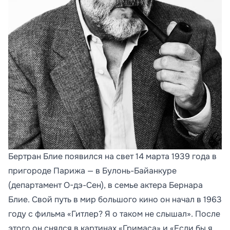
Бертран Блие появился на свет 14 марта 1939 года в
пригороде Парижа — в Булонь-Байанкуре
(департамент О-дэ-Сен), в семье актера Бернара
Блие. Свой путь в мир большого кино он начал в 1963
году с фильма «Гитлер? Я о таком не слышал». После
этого он снялся в картинах «Гримаса» и «Если бы я