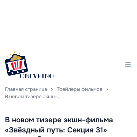
Главная страница
Трейлеры фильмов
В новом тизере экшн-фильма «Звёздный путь: Секция 31» Мишель Йео воссоздала образ неукротимой правительницы галактики, заявив о своём господстве в обитаемой части космоса.
В новом тизере экшн-фильма
«Звёздный путь: Секция 31»