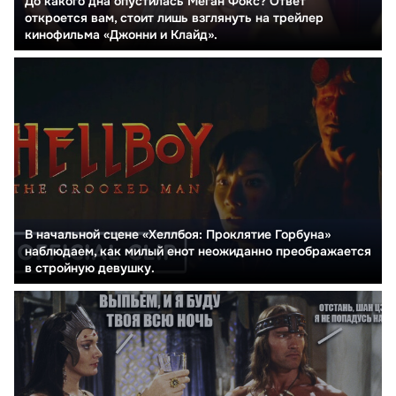
До какого дна опустилась Меган Фокс? Ответ
откроется вам, стоит лишь взглянуть на трейлер
кинофильма «Джонни и Клайд».
В начальной сцене «Хеллбоя: Проклятие Горбуна»
наблюдаем, как милый енот неожиданно преображается
в стройную девушку.