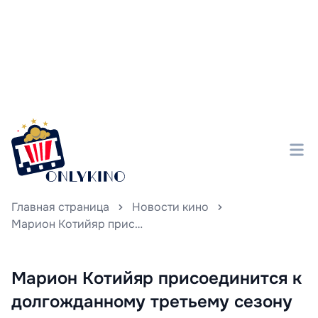
Главная страница
Новости кино
Марион Котийяр присоединится к долгожданному третьему сезону сериала «Утреннее шоу»
Марион Котийяр присоединится к
долгожданному третьему сезону