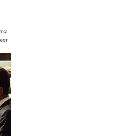
тка
щает