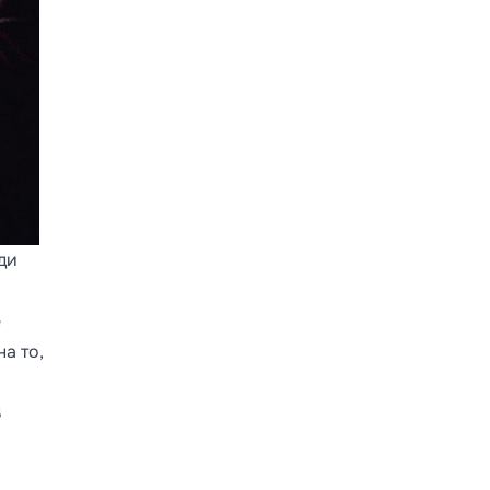
ди
е
а то,
В