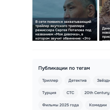
В сети появился захватывающий
трейлер якутского триллера
Дани
режиссера Сергея Потапова под
ново
названием «Моя девочка», в
прис
котором звучит обвинение: «Это
сост
он — убийца моих друзей».
Публикации по тегам
Триллер
Детектив
Звёзд
Турция
СТС
20th Century
Фильмы 2025 года
Комедии