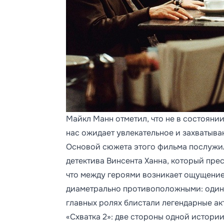
Майкл Манн отметил, что не в состоянии
нас ожидает увлекательное и захватыв
Основой сюжета этого фильма послужил
детектива Винсента Ханна, который пре
что между героями возникает ощущение 
диаметрально противоположными: один б
главных ролях блистали легендарные ак
«Схватка 2»: две стороны одной истори