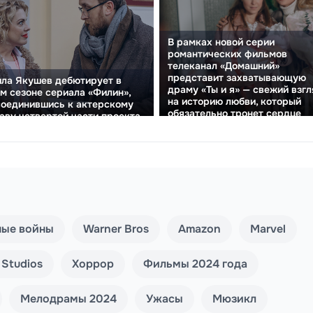
В рамках новой серии
романтических фильмов
телеканал «Домашний»
представит захватывающую
ла Якушев дебютирует в
драму «Ты и я» — свежий взг
м сезоне сериала «Филин»,
на историю любви, который
оединившись к актерскому
обязательно тронет сердце
аву четвертой части проекта.
зрителей.
ные войны
Warner Bros
Amazon
Marvel
 Studios
Хоррор
Фильмы 2024 года
Мелодрамы 2024
Ужасы
Мюзикл