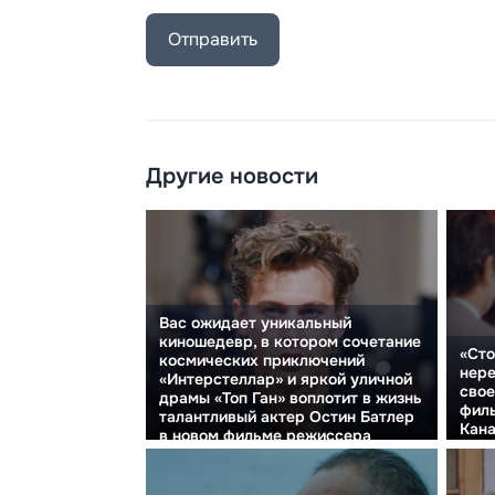
Отправить
Другие новости
Вас ожидает уникальный
киношедевр, в котором сочетание
«Сто
космических приключений
нере
«Интерстеллар» и яркой уличной
свое
драмы «Топ Ган» воплотит в жизнь
фил
талантливый актер Остин Батлер
Кана
в новом фильме режиссера
озву
Эдварда Бергера.