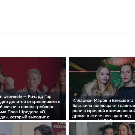
п съемке!» — Ричард Гир
Илларион Маров и Елизавета
дко делится откровениями о
Базыкина воплощают главные
й жизни в новом трейлере
роли в мрачной криминально
ьма Пола Шредера «О,
драме в стиле нео-нуар под
да», который выходит с
названием «НАВАР»
чкой.