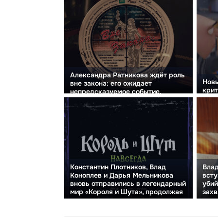
Александра Ратникова ждёт роль
Новы
вне закона: его ожидает
крит
непредсказуемое событие.
Константин Плотников, Влад
Вла
Коноплев и Дарья Мельникова
всту
вновь отправились в легендарный
убий
мир «Короля и Шута», продолжая
зах
свою приключенческую историю.
пес»