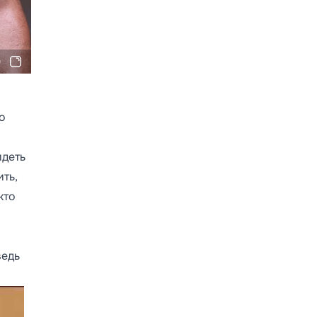
о
идеть
ть,
кто
ведь