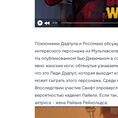
0:00
Поклонники Дэдпула и Росомахи обсуж
интересного персонажа из Мультивсел
На опубликованном Хью Джекманом в со
явно женские ноги, обтянутые узнавае
что это Леди Дэдпул, которая выходит и
может сыграть этого персонажа. Среди 
Впоследствии участие Свифт опровергли
вероятностью наденет Лайвли. Если так,
актриса – жена Райана Рейнольдса.