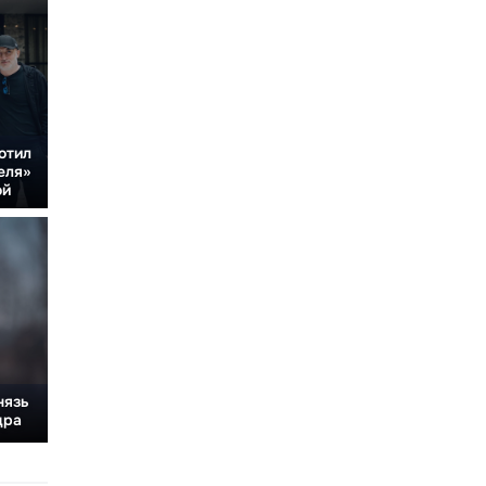
отил
еля»
ой
нязь
дра