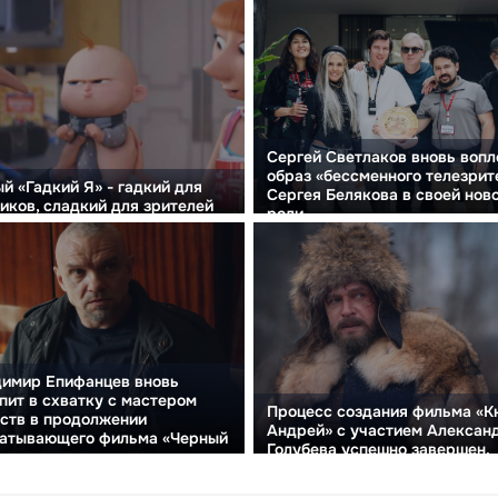
Сергей Светлаков вновь вопл
образ «бессменного телезрит
й «Гадкий Я» - гадкий для
Сергея Белякова в своей нов
иков, сладкий для зрителей
роли.
димир Епифанцев вновь
пит в схватку с мастером
Процесс создания фильма «К
ств в продолжении
Андрей» с участием Алексан
ватывающего фильма «Черный
Голубева успешно завершен.