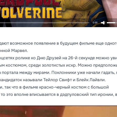
0:00
дают возможное появление в будущем фильме еще одног
енной Марвел.
цсетях ролике ко Дню Друзей на 26-й секунде можно ув
мым костюмом, среди золотистых искр. Можно предположи
з портала между мирами. Поклонники уже начали гадать, 
кандидаток называли Тейлор Свифт и Блейк Лайвли.
, так что в фильме красно-черный костюм с большой
 то это вполне вписывается в дэдпуловский тип иронии, 