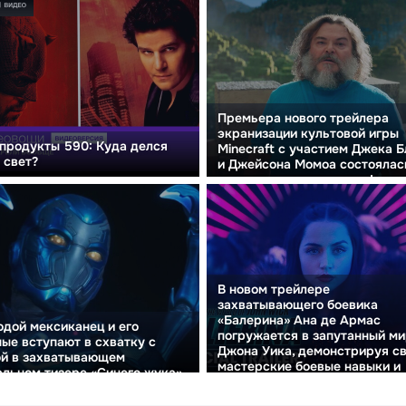
Премьера нового трейлера
экранизации культовой игры
продукты 590: Куда делся
Minecraft с участием Джека 
 свет?
и Джейсона Момоа состоялас
смотрите свежие кадры!
В новом трейлере
захватывающего боевика
«Балерина» Ана де Армас
дой мексиканец и его
погружается в запутанный м
ые вступают в схватку с
Джона Уика, демонстрируя с
ой в захватывающем
мастерские боевые навыки и
льном тизере «Синего жука»
загадочную харизму.