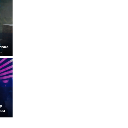
Блэка
ь —
ир
вои