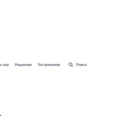
ы игр
Рецензии
Топ фильмов
Поиск
—