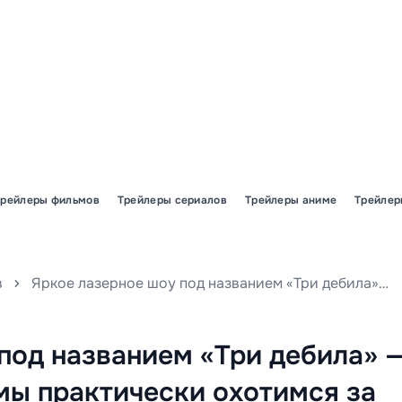
Трейлеры фильмов
Трейлеры сериалов
Трейлеры аниме
Трейлер
в
Яркое лазерное шоу под названием «Три дебила» — 657-й выпуск. В нем мы практически охотимся за загадочной ДНК «Kинo-Говно», а в главной роли — режиссёр популярного фильма «Последний ронин». Не пропустите уникальный микс юмора и кинематографа!
под названием «Три дебила» 
 мы практически охотимся за