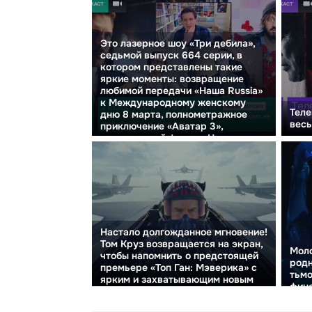
Это лазерное шоу «Три дебила»,
седьмой выпуск 664 серии, в
котором представлены такие
яркие моменты: возвращение
любимой передачи «Наша Russia»
к Международному женскому
Теле
дню 8 марта, полнометражное
весь
приключение «Аватар 3»,
неожиданный фильм «Никому не
и...
Настало долгожданное мгновение!
Том Круз возвращается на экран,
Моло
чтобы напомнить о предстоящей
родн
премьере «Топ Ган: Мэверика» с
тьм
ярким и захватывающим новым
фина
трейлером.