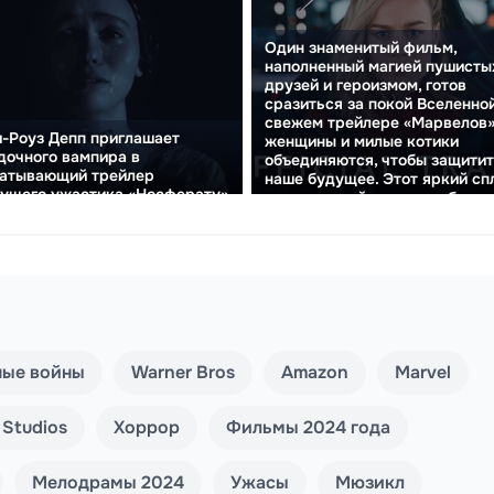
Один знаменитый фильм,
наполненный магией пушисты
друзей и героизмом, готов
сразиться за покой Вселенной
свежем трейлере «Марвелов»
-Роуз Депп приглашает
женщины и милые котики
дочного вампира в
объединяются, чтобы защити
ватывающий трейлер
наше будущее. Этот яркий сп
ущего ужастика «Носферату»
приключений и юмора обеща
стат...
ные войны
Warner Bros
Amazon
Marvel
 Studios
Хоррор
Фильмы 2024 года
Мелодрамы 2024
Ужасы
Мюзикл