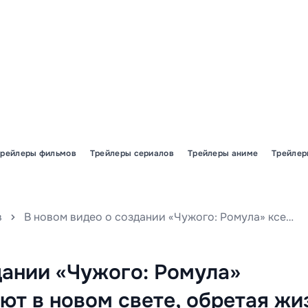
Трейлеры фильмов
Трейлеры сериалов
Трейлеры аниме
Трейлер
в
В новом видео о создании «Чужого: Ромула» ксеноморфы предстают в новом свете, обретая жизнь и характер в каждом кадре.
дании «Чужого: Ромула»
т в новом свете, обретая жи