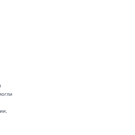
м
могли
ии,