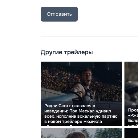
Отправить
Другие трейлеры
Ридли Скотт оказался в
Про
неведении: Пол Мескал удивил
«Ржа
всех, исполнив вокальную партию
Болд
в новом трейлере мюзикла
свой
«Гладиатор 2»