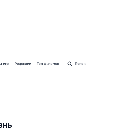
ы игр
Рецензии
Топ фильмов
Поиск
знь