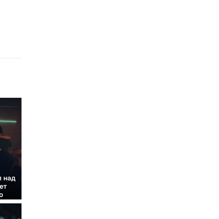
л над
ет
о