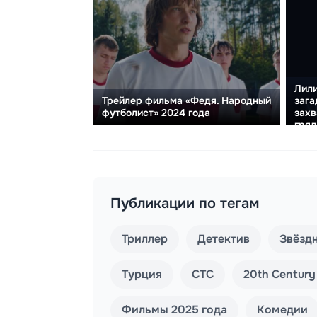
Лили
зага
Трейлер фильма «Федя. Народный
зах
футболист» 2024 года
гряд
Публикации по тегам
Триллер
Детектив
Звёзд
Турция
СТС
20th Century
Фильмы 2025 года
Комедии