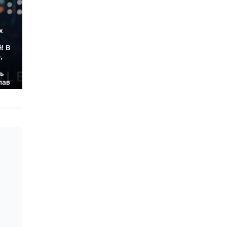
х
! В
,
ть
лав
ет