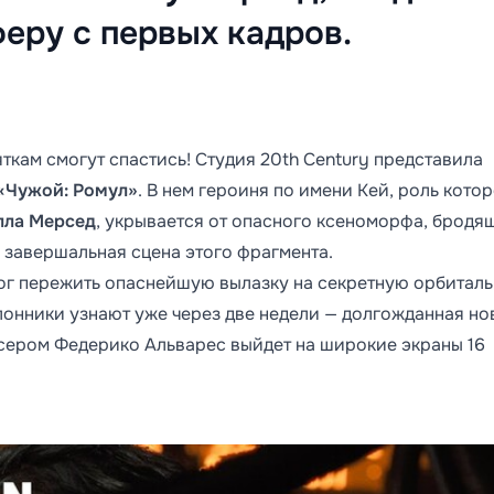
еру с первых кадров.
ткам смогут спастись! Студия 20th Century представила
«Чужой: Ромул»
. В нем героиня по имени Кей, роль кото
лла Мерсед
, укрывается от опасного ксеноморфа, бродя
завершальная сцена этого фрагмента.
мог пережить опаснейшую вылазку на секретную орбитал
лонники узнают уже через две недели — долгожданная но
ссером Федерико Альварес выйдет на широкие экраны 16