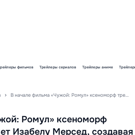
Трейлеры фильмов
Трейлеры сериалов
Трейлеры аниме
Трейлер
в
В начале фильма «Чужой: Ромул» ксеноморф тревожно выслеживает Изабелу Мерсед, создавая напряжённую атмосферу с первых кадров.
ужой: Ромул» ксеноморф
ет Изабелу Мерсед, создавая