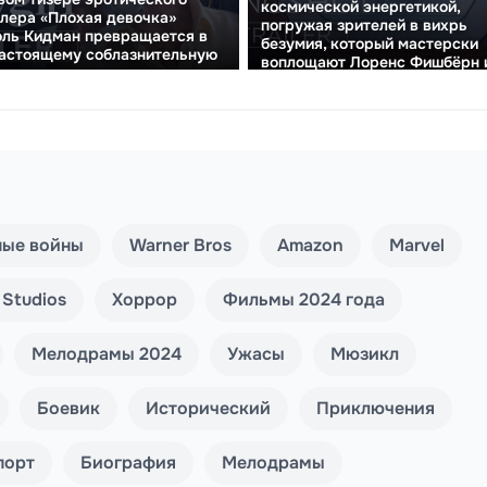
космической энергетикой,
лера «Плохая девочка»
погружая зрителей в вихрь
ль Кидман превращается в
безумия, который мастерски
астоящему соблазнительную
воплощают Лоренс Фишбёрн 
ызывающую героиню
Кейси Аффлек.
ные войны
Warner Bros
Amazon
Marvel
 Studios
Хоррор
Фильмы 2024 года
Мелодрамы 2024
Ужасы
Мюзикл
Боевик
Исторический
Приключения
порт
Биография
Мелодрамы