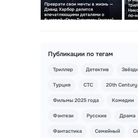
Преврати свои мечты в жизнь —
трил
Дэвид Харбор делится
Нико
впечатляющими деталями о
по-н
быстрой «Гран Туризмо» (видео)
и в
Публикации по тегам
Триллер
Детектив
Звёзд
Турция
СТС
20th Century
Фильмы 2025 года
Комедии
Фэнтези
Русские
Драма
Фантастика
Семейный
С