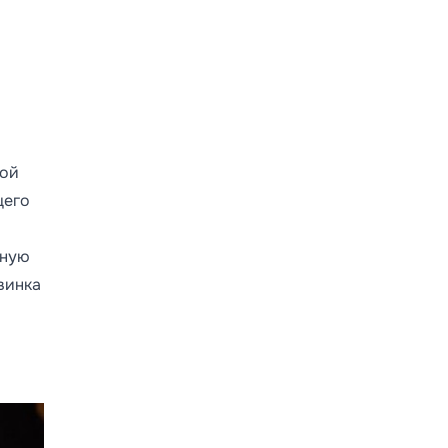
рой
щего
ьную
винка