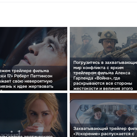
Погрузитесь в захватывающи
мир конфликта с ярким
ежем трейлере фильма
трейлером фильма Алекса
ки 17» Роберт Паттинсон
Гарленда «Война», где
ажает свою невероятную
раскрываются все стороны
иязнь к идее жертвовать
жестокости и величия этого
й ради человечества.
испытания.
Захватывающий трейлер фил
«Ускорение» распускается с
вом тизере эротического