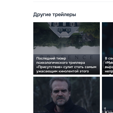
Другие трейлеры
Последний тизер
В св
психологического триллера
«Мик
«Присутствие» сулит стать самым
выр
ужасающим кинолентой этого
непр
года.
собо
В но