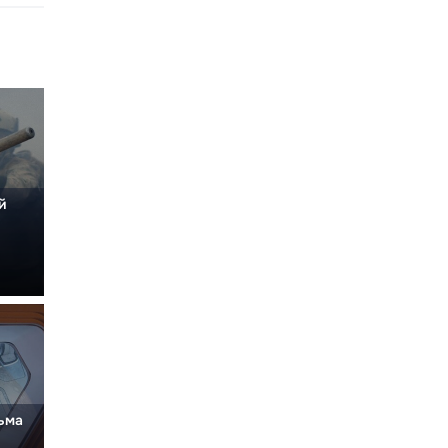
й
ьма