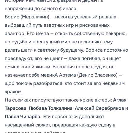
История начинается 2 февраля и держит в
напряжении до самого финала.
Борис (Мерзликин) — некогда успешный решала,
выбравший путь азартных игр и рискованных
авантюр. Его мечта — открыть собственную пекарню,
но судьба и преступный мир не позволяют ему
делать шаги к светлому будущему. Бориса постоянно
преследуют, его не ценят — даже погибая, он ищет
смысл своей жизни. Воспаряя после неудач, он
назначает себе медикА Артема (Денис Власенко) —
щоб помочь разобраться, кто стоит за его недавним
крахом.
На съемках присутствуют также яркие актеры:
Аглая
Тарасова
,
Любава Толкалина
,
Алексей Серебряков
и
Павел Чинарёв
. Эти персонажи дополняют
насыщенный сюжет, превращая каждую сцену в