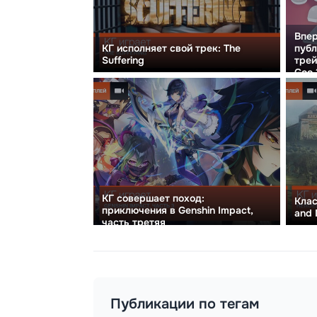
Впер
публ
КГ исполняет свой трек: The
трей
Suffering
Goo 
КГ совершает поход:
Клас
приключения в Genshin Impact,
and 
часть третяя
Публикации по тегам