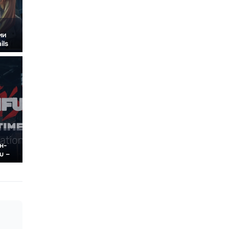
ии
ils
н-
u –