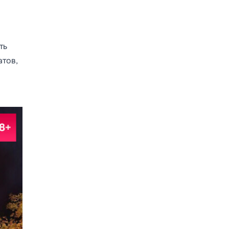
ть
атов,