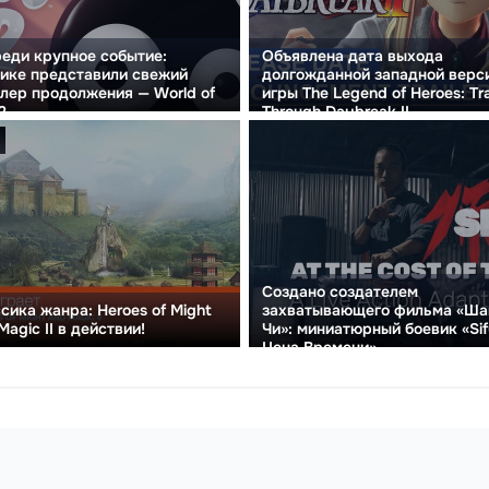
еди крупное событие:
Объявлена дата выхода
ике представили свежий
долгожданной западной верс
лер продолжения — World of
игры The Legend of Heroes: Tra
2
Through Daybreak II.
Создано создателем
захватывающего фильма «Ша
сика жанра: Heroes of Might
Чи»: миниатюрный боевик «Sif
Magic II в действии!
Цена Времени»