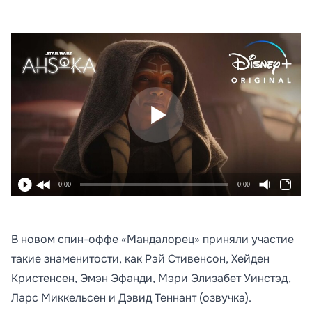
0:00
0:00
В новом спин-оффе «Мандалорец» приняли участие
такие знаменитости, как Рэй Стивенсон, Хейден
Кристенсен, Эмэн Эфанди, Мэри Элизабет Уинстэд,
Ларс Миккельсен и Дэвид Теннант (озвучка).