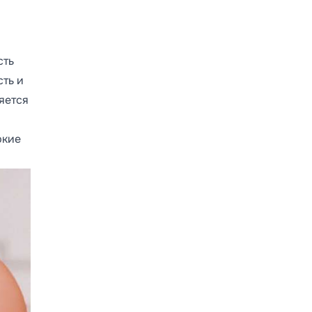
сть
сть и
яется
ркие