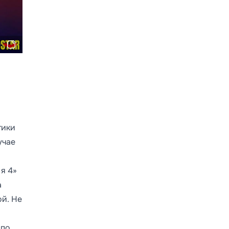
тики
учае
я 4»
а
ой. Не
 по