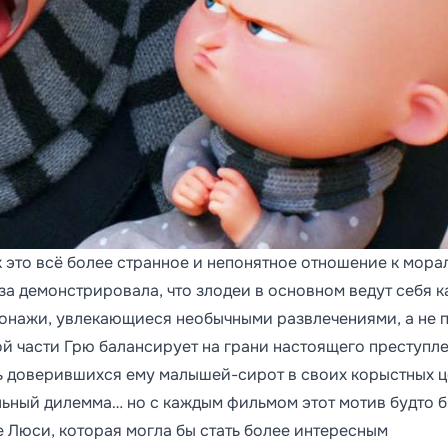
к это всё более странное и непонятное отношение к мора
за демонстрировала, что злодеи в основном ведут себя к
онажи, увлекающиеся необычными развлечениями, а не 
й части Грю балансирует на грани настоящего преступл
ь доверившихся ему малышей-сирот в своих корыстных ц
льный дилемма… но с каждым фильмом этот мотив будто 
е Люси, которая могла бы стать более интересным