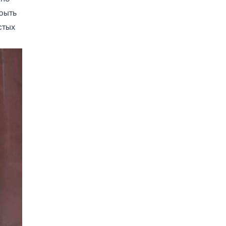
рыть
стых