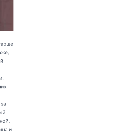
старше
оже,
ой
и,
них
 за
ный
ной,
ина и