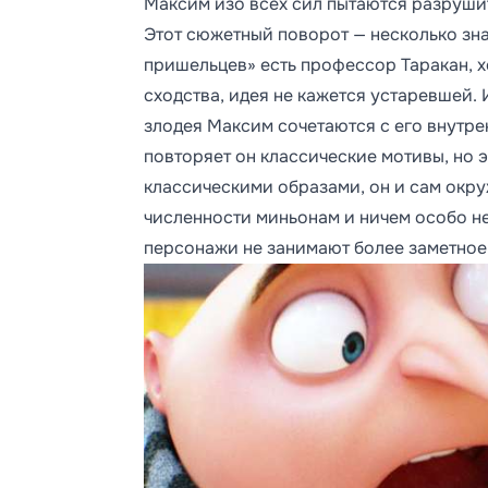
Максим изо всех сил пытаются разрушит
Этот сюжетный поворот — несколько зна
пришельцев» есть профессор Таракан, х
сходства, идея не кажется устаревшей.
злодея Максим сочетаются с его внутре
повторяет он классические мотивы, но 
классическими образами, он и сам окр
численности миньонам и ничем особо не 
персонажи не занимают более заметное 