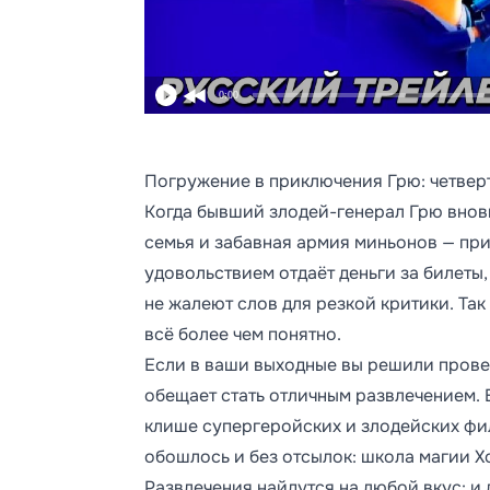
0:00
Погружение в приключения Грю: четверт
Когда бывший злодей-генерал Грю вновь
семья и забавная армия миньонов — прив
удовольствием отдаёт деньги за билеты
не жалеют слов для резкой критики. Так 
всё более чем понятно.
Если в ваши выходные вы решили провес
обещает стать отличным развлечением. 
клише супергеройских и злодейских фил
обошлось и без отсылок: школа магии Хо
Развлечения найдутся на любой вкус: и