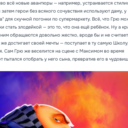
 во всё новые авантюры — например, устраивается стили
и затем герои без всякого сочувствия используют даму, у
" для скучной погонки по супермаркету. Всё, что Грю мо
и стать злодейкой — это то, что она ещё ребёнок. Ну а к
с ним обращаются довольно жестко, вроде бы и не считае
 же достигает своей мечты — поступает в ту самую Школу,
. Сам Грю же веселится на сцене с Максимом во время
от пытался отобрать у него сына, превратив его в чудовищ