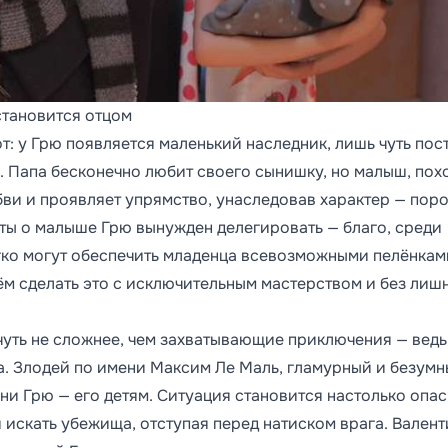
становится отцом
: у Грю появляется маленький наследник, лишь чуть по
 Папа бесконечно любит своего сынишку, но малыш, пох
ви и проявляет упрямство, унаследовав характер — пор
ты о малыше Грю вынужден делегировать — благо, среди
гко могут обеспечить младенца всевозможными пелёнкам
м сделать это с исключительным мастерством и без лиш
уть не сложнее, чем захватывающие приключения — ведь
а. Злодей по имени Максим Ле Маль, гламурный и безум
ни Грю — его детям. Ситуация становится настолько опас
 искать убежища, отступая перед натиском врага. Валент