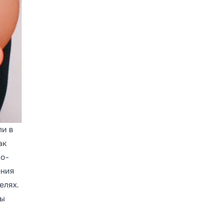
ли в
ак
по-
ения
елях.
бы