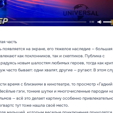
0:00
ая часть
 появляется на экране, его тяжелое наследие — большая
лекают как поклонников, так и скептиков. Публика с
, радуясь новым шалостям любимых героев, тогда как кри
уж часто бывает: одни хвалят, другие — ругают. В этом сл
ти время с близкими в кинотеатре, то просмотр «Гадкий 
Весёлые гэги, тонкие шутки и многочисленные пародии н
ьмов — всё это делает картину особенно привлекательн
гвартс тут тоже нашла своё место.
 для малышей, которым веселые приключения приходятся