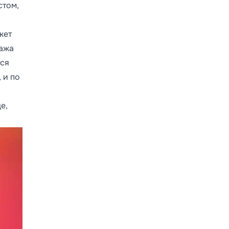
стом,
жет
ража
тся
 и по
е,