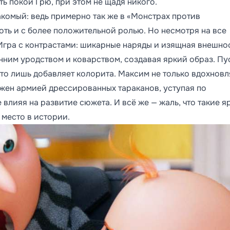
ь покой Грю, при этом не щадя никого.
комый: ведь примерно так же в «Монстрах против
оть и с более положительной ролью. Но несмотря на все
 Игра с контрастами: шикарные наряды и изящная внешно
нним уродством и коварством, создавая яркий образ. Пу
это лишь добавляет колорита. Максим не только вдохновл
ужен армией дрессированных тараканов, уступая по
влияя на развитие сюжета. И всё же — жаль, что такие я
место в истории.