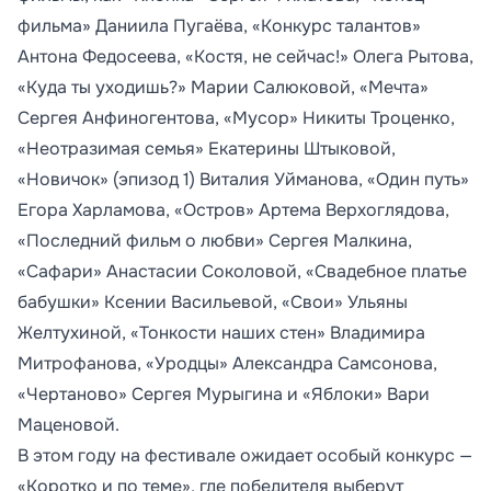
фильма» Даниила Пугаёва, «Конкурс талантов»
Антона Федосеева, «Костя, не сейчас!» Олега Рытова,
«Куда ты уходишь?» Марии Салюковой, «Мечта»
Сергея Анфиногентова, «Мусор» Никиты Троценко,
«Неотразимая семья» Екатерины Штыковой,
«Новичок» (эпизод 1) Виталия Уйманова, «Один путь»
Егора Харламова, «Остров» Артема Верхоглядова,
«Последний фильм о любви» Сергея Малкина,
«Сафари» Анастасии Соколовой, «Свадебное платье
бабушки» Ксении Васильевой, «Свои» Ульяны
Желтухиной, «Тонкости наших стен» Владимира
Митрофанова, «Уродцы» Александра Самсонова,
«Чертаново» Сергея Мурыгина и «Яблоки» Вари
Маценовой.
В этом году на фестивале ожидает особый конкурс —
«Коротко и по теме», где победителя выберут