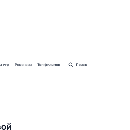
ы игр
Рецензии
Топ фильмов
Поиск
вой