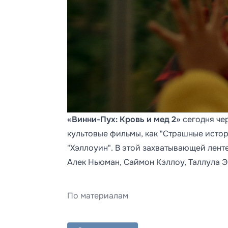
«Винни-Пух: Кровь и мед 2»
сегодня че
культовые фильмы, как "Страшные истори
"Хэллоуин". В этой захватывающей лент
Алек Ньюман, Саймон Кэллоу, Таллула Э
По материалам