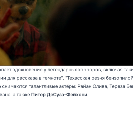
рпает вдохновение у легендарных хорроров, включая так
и для рассказа в темноте", "Техасская резня бензопилой
е снимаются талантливые актёры: Райан Олива, Тереза Бе
ванс, а также
Питер ДеСуза-Фейхони
.