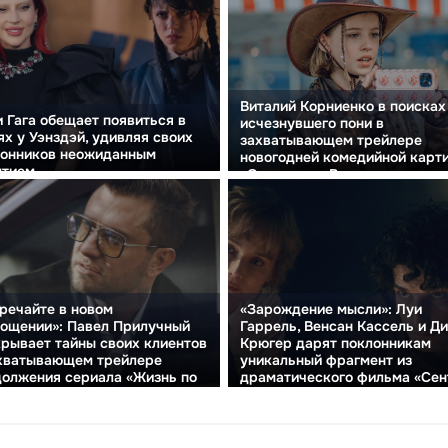
Виталий Корниенко в поисках
 Гага обещает появиться в
исчезнувшего пони в
ях у Уэнздэй, удивляя своих
захватывающем трейлере
лонников неожиданным
новогодней комедийной карт
тием.
«Одна дома. Великая команда
речайте в новом
«Зарождение мысли»: Луи
ощении»: Павел Прилучный
Гаррель, Венсан Кассель и Д
рывает тайны своих клиентов
Крюгер дарят поклонникам
ахватывающем трейлере
уникальный фрагмент из
олжения сериала «Жизнь по
драматического фильма «Сен
ву»
Экзюпери»