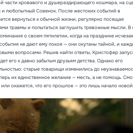
ой части кровавого и душераздирающего кошмара, на сц
а и любопытный Совенок. После жестоких событий в
ется вернуться к обычной жизни, регулярно посещая
иями травмы и попытаться заглушить тревожные мысли. В
поминания о своем пятилетии, когда на празднике исчеза
 события не дают ему покоя — они окутаны тайной, и кажд
новыми вопросами. Решив найти ответы, Кристофер запус
ет его к давно забытым друзьям детства. Однако его
льностью: старые товарищи изменились до неузнаваемос
перь их единственное желание — месть, а не помощь. Смо
или окажется, что его прошлое — это лишь начало новой