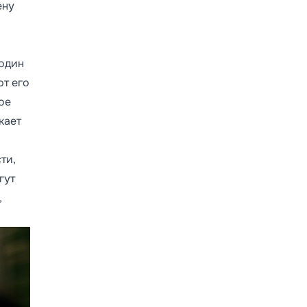
ену
 один
ют его
ое
кает
ти,
гут
,