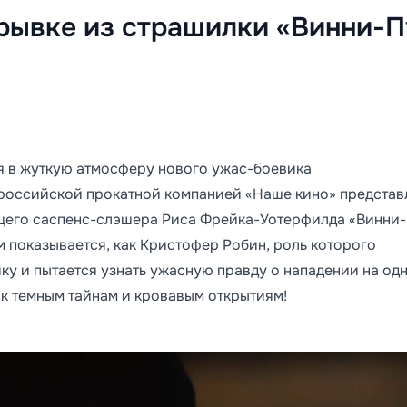
рывке из страшилки «Винни-П
ся в жуткую атмосферу нового ужас-боевика
российской прокатной компанией «Наше кино» представ
щего саспенс-слэшера Риса Фрейка-Уотерфилда «Винни-
м показывается, как Кристофер Робин, роль которого
ику и пытается узнать ужасную правду о нападении на од
к темным тайнам и кровавым открытиям!