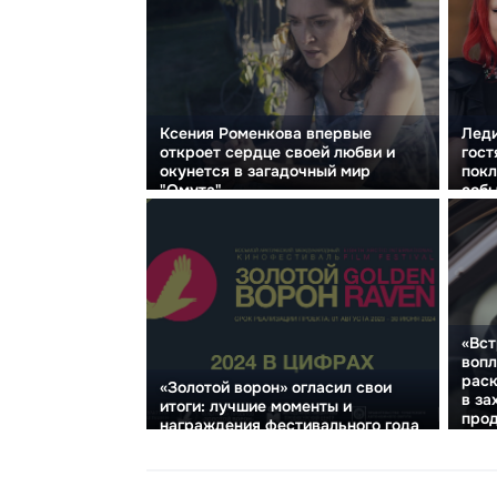
Ксения Роменкова впервые
Леди
откроет сердце своей любви и
гост
окунется в загадочный мир
пок
"Омута".
собы
«Вст
вопл
раск
«Золотой ворон» огласил свои
в з
итоги: лучшие моменты и
прод
награждения фестивального года
вызо