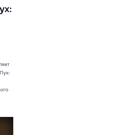
ух:
ляет
Пух:
ного