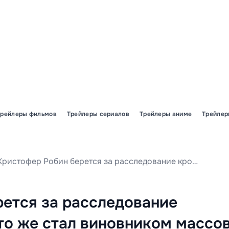
Трейлеры фильмов
Трейлеры сериалов
Трейлеры аниме
Трейлер
Кристофер Робин берется за расследование кровавых событий: кто же стал виновником массовой расправы в новом отрывке из страшилки «Винни-Пух: Кровь и мед 2»?
ется за расследование
то же стал виновником массо