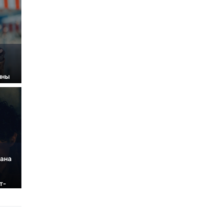
ины
».
иана
т-