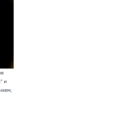
ие
" и
нхем,