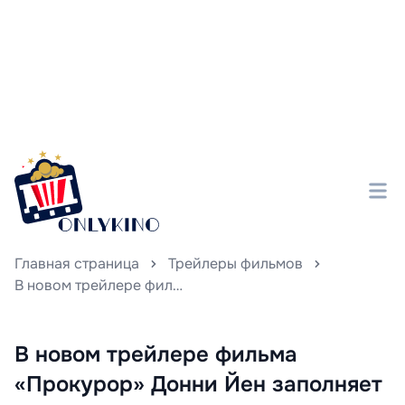
Главная страница
Трейлеры фильмов
В новом трейлере фильма «Прокурор» Донни Йен заполняет экран своей непобедимой харизмой и силой справедливости, доказывая, что его роль — воплощение правосудия в действии.
В новом трейлере фильма
«Прокурор» Донни Йен заполняет