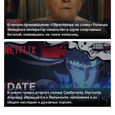
В начале произведения «Обречённые на славу» Роланда
Эммериха император измельчён в шуме спортивных
баталий, появившись на гонке колесниц.
В новом тизере второго сезона Castlevania: Nocturne
Алукард обращается к Бельмонте, напоминая о их
общем наследии и духовных корнях.