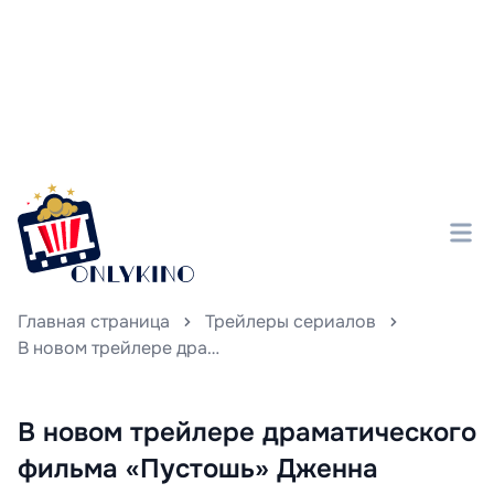
Главная страница
Трейлеры сериалов
В новом трейлере драматического фильма «Пустошь» Дженна Коулман играет женщину, которая решает взять судьбу в свои руки, мстя своему предательскому мужу.
В новом трейлере драматического
фильма «Пустошь» Дженна