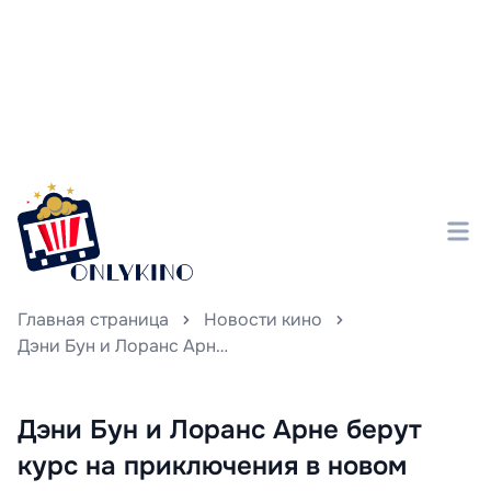
Главная страница
Новости кино
Дэни Бун и Лоранс Арне берут курс на приключения в новом комедийном фильме «Весёлые каникулы», отправляясь в увлекательное путешествие внутри трейлера.
Дэни Бун и Лоранс Арне берут
курс на приключения в новом