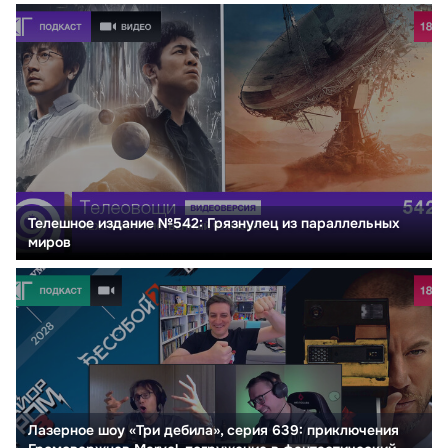
Телешное издание №542: Грязнулец из параллельных
миров
Лазерное шоу «Три дебила», серия 639: приключения