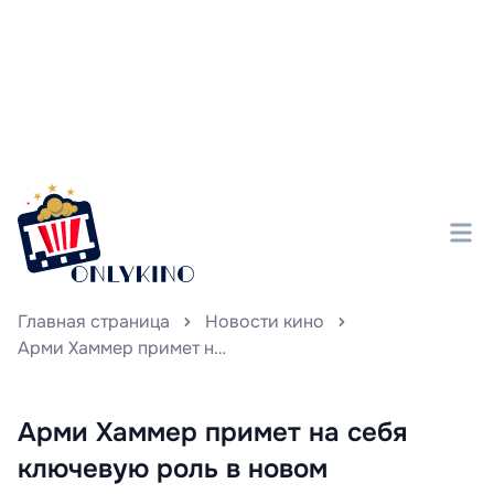
Главная страница
Новости кино
Арми Хаммер примет на себя ключевую роль в новом криминальном триллере Уве Болла «Темный рыцарь», собрав в актерском составе ярких звезд и обещая захватывающее киноприключение.
Арми Хаммер примет на себя
ключевую роль в новом