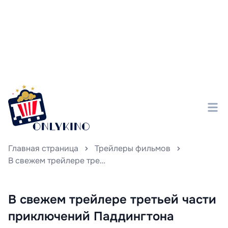
Главная страница
Трейлеры фильмов
В свежем трейлере третьей части приключений Паддингтона звездные гости — Антонио Бандерас и Оливия Колман — приходят на помощь герою.
В свежем трейлере третьей части
приключений Паддингтона