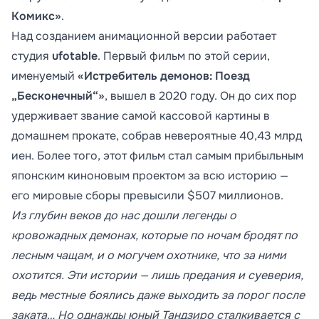
Комикс»
.
Над созданием анимационной версии работает
студия
ufotable
. Первый фильм по этой серии,
именуемый
«Истребитель демонов: Поезд
„Бесконечный“»
, вышел в 2020 году. Он до сих пор
удерживает звание самой кассовой картины в
домашнем прокате, собрав невероятные 40,43 млрд
иен. Более того, этот фильм стал самым прибыльным
японским киноновым проектом за всю историю —
его мировые сборы превысили $507 миллионов.
Из глубин веков до нас дошли легенды о
кровожадных демонах, которые по ночам бродят по
лесным чащам, и о могучем охотнике, что за ними
охотится. Эти истории — лишь предания и суеверия,
ведь местные боялись даже выходить за порог после
заката… Но однажды юный Тандзиро сталкивается с