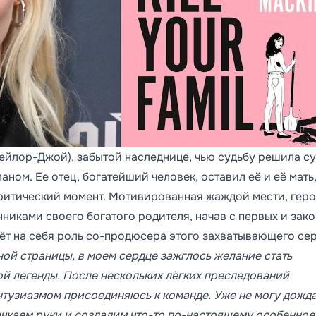
Тейлор-Джой), забытой наследнице, чью судьбу решила су
аном. Ее отец, богатейший человек, оставил её и её мать
критический момент. Мотивированная жаждой мести, гер
никами своего богатого родителя, начав с первых и зако
ёт на себя роль со-продюсера этого захватывающего се
ной страницы, в моем сердце зажглось желание стать
ой легенды. После нескольких лёгких преследований
нтузиазмом присоединяюсь к команде. Уже не могу дожда
ачкаем руки и создадим что-то по-настоящему особенное