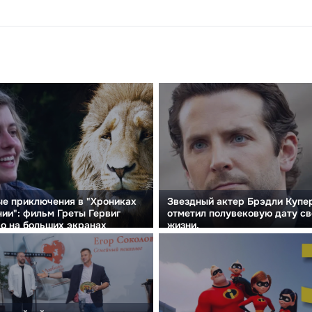
е приключения в "Хрониках
Звездный актер Брэдли Купе
ии": фильм Греты Гервиг
отметил полувековую дату св
о на больших экранах
жизни.