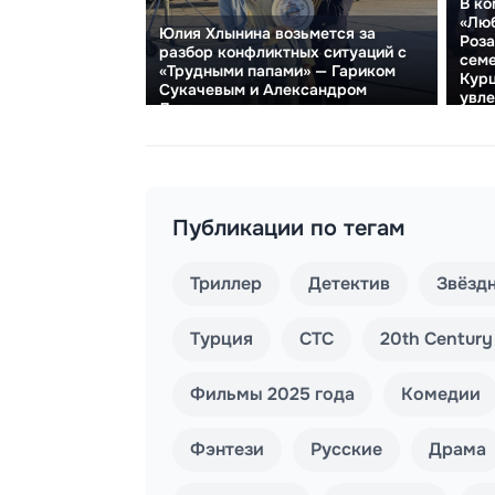
В ко
«Люб
Юлия Хлынина возьмется за
Роза
разбор конфликтных ситуаций с
семе
«Трудными папами» — Гариком
Курц
Сукачевым и Александром
увле
Лыковым.
разб
Публикации по тегам
Триллер
Детектив
Звёзд
Турция
СТС
20th Century
Фильмы 2025 года
Комедии
Фэнтези
Русские
Драма