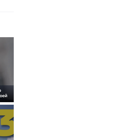
р
оей