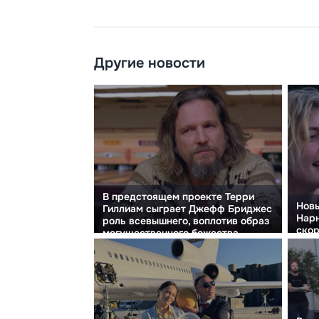
Другие новости
В предстоящем проекте Терри
Новы
Гиллиам сыграет Джефф Бриджес
Нарн
роль всевышнего, воплотив образ
скор
могущественного божества.